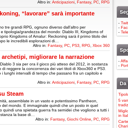
Altro in:
Anticipazioni
,
Fantasy
,
PC
,
RPG
Seg
oning, “lavorare” sarà importante
-
Twit
eno tre grandi RPG, ognuno diverso dall’altro per
-
Fac
 e tipologia/grandezza del mondo: Diablo III, Kingdoms of
-
Tel
oprio Kingdoms of Amalur: Reckoning sarà il primo titolo dei
po le incredibili esplorazioni di…
Altro in:
Fantasy
,
PC
,
PS3
,
RPG
,
Xbox 360
Sp
i archetipi, migliorare la narrazione
-
Affa
ablo 3 sia per ora il gioco più atteso del 2012, in sostanza
-
Port
di reggere la concorrenza dei vari titoli di Xbox360 e PS3.
 lunghi intervalli di tempo che passano fra un capitolo e
Altro in:
Anticipazioni
,
Fantasy
,
PC
,
RPG
Da 
 su Steam
Tipol
5 van
nità, assemblate in un vasto e potentissimo Pantheon,
tradi
o del mondo. E immaginate quindi che un posto in quel
uindi una spietata guerra fra semidei che vogliono a tutti i
Migli
ostanza la base di…
in It
Altro in:
Fantasy
,
Giochi Online
,
PC
,
RPG
Carte
Chari