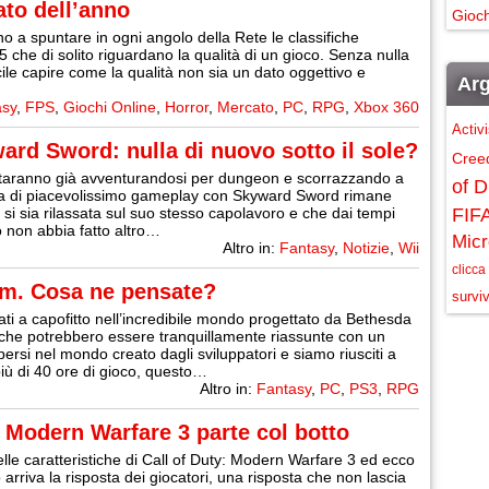
cato dell’anno
Gioch
no a spuntare in ogni angolo della Rete le classifiche
 5 che di solito riguardano la qualità di un gioco. Senza nulla
acile capire come la qualità non sia un dato oggettivo e
Arg
asy
,
FPS
,
Giochi Online
,
Horror
,
Mercato
,
PC
,
RPG
,
Xbox 360
Activ
rd Sword: nulla di nuovo sotto il sole?
Cree
ii staranno già avventurandosi per dungeon e scorrazzando a
of D
ra di piacevolissimo gameplay con Skyward Sword rimane
 sia rilassata sul suo stesso capolavoro e che dai tempi
FIF
o non abbia fatto altro…
Micr
Altro in:
Fantasy
,
Notizie
,
Wii
clicca
rim. Cosa ne pensate?
surviv
ti a capofitto nell’incredibile mondo progettato da Bethesda
che potrebbero essere tranquillamente riassunte con un
ersi nel mondo creato dagli sviluppatori e siamo riusciti a
più di 40 ore di gioco, questo…
Altro in:
Fantasy
,
PC
,
PS3
,
RPG
, Modern Warfare 3 parte col botto
lle caratteristiche di Call of Duty: Modern Warfare 3 ed ecco
rriva la risposta dei giocatori, una risposta che non lascia