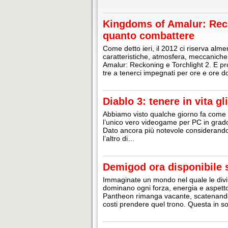
Kingdoms of Amalur: Reck
quanto combattere
Come detto ieri, il 2012 ci riserva alm
caratteristiche, atmosfera, meccaniche
Amalur: Reckoning e Torchlight 2. E pr
tre a tenerci impegnati per ore e ore do
Diablo 3: tenere in vita gl
Abbiamo visto qualche giorno fa come Di
l’unico vero videogame per PC in grado 
Dato ancora più notevole considerando i
l’altro di…
Demigod ora disponibile
Immaginate un mondo nel quale le divi
dominano ogni forza, energia e aspett
Pantheon rimanga vacante, scatenando q
costi prendere quel trono. Questa in s