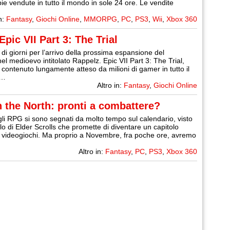
pie vendute in tutto il mondo in sole 24 ore. Le vendite
in:
Fantasy
,
Giochi Online
,
MMORPG
,
PC
,
PS3
,
Wii
,
Xbox 360
Epic VII Part 3: The Trial
di giorni per l’arrivo della prossima espansione del
 medioevo intitolato Rappelz. Epic VII Part 3: The Trial,
ontenuto lungamente atteso da milioni di gamer in tutto il
a…
Altro in:
Fantasy
,
Giochi Online
n the North: pronti a combattere?
li RPG si sono segnati da molto tempo sul calendario, visto
lo di Elder Scrolls che promette di diventare un capitolo
 di videogiochi. Ma proprio a Novembre, fra poche ore, avremo
Altro in:
Fantasy
,
PC
,
PS3
,
Xbox 360