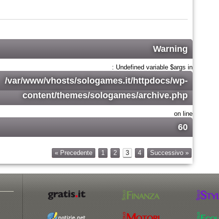
Warning
: Undefined variable $args in
/var/www/vhosts/sologames.it/httpdocs/wp-
content/themes/sologames/archive.php
on line
60
« Precedente
1
2
3
4
Successivo »