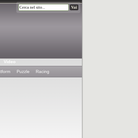
Video
atform
Puzzle
Racing