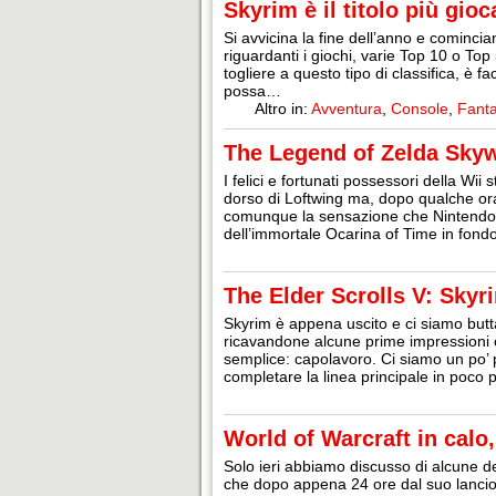
Skyrim è il titolo più gio
Si avvicina la fine dell’anno e comincia
riguardanti i giochi, varie Top 10 o Top
togliere a questo tipo di classifica, è f
possa…
Altro in:
Avventura
,
Console
,
Fant
The Legend of Zelda Skywa
I felici e fortunati possessori della W
dorso di Loftwing ma, dopo qualche o
comunque la sensazione che Nintendo si
dell’immortale Ocarina of Time in fond
The Elder Scrolls V: Sky
Skyrim è appena uscito e ci siamo butta
ricavandone alcune prime impressioni 
semplice: capolavoro. Ci siamo un po’ p
completare la linea principale in poco 
World of Warcraft in calo
Solo ieri abbiamo discusso di alcune de
che dopo appena 24 ore dal suo lancio a