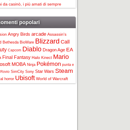
i da casinò, i più amati di sempre
omenti popolari
arcade
Angry Birds
Assassin's
ision
Blizzard
Call
d
Bethesda
BioWare
Diablo
uty
EA
Dragon Age
Capcom
Mario
A
Final Fantasy
Halo
Kinect
Pokémon
osoft
MOBA
Ninja
punta e
Steam
Star Wars
SimCity
Sony
Rovio
Ubisoft
World of Warcraft
al horror