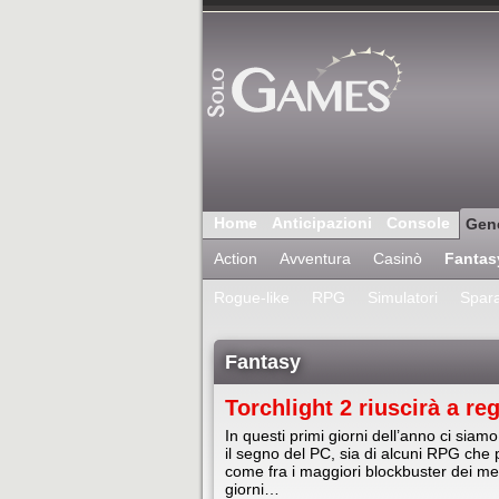
Home
Anticipazioni
Console
Gen
Action
Avventura
Casinò
Fantas
Rogue-like
RPG
Simulatori
Spara
Fantasy
Torchlight 2 riuscirà a r
In questi primi giorni dell’anno ci sia
il segno del PC, sia di alcuni RPG che
come fra i maggiori blockbuster dei m
giorni…