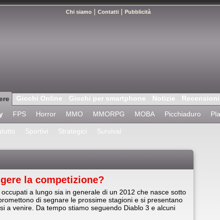
|
|
Chi siamo
Contatti
Pubblicità
Giochi Online
Giochi per smartphone
Notizie
Recensioni
ere
y
FPS
Horror
MMO
MMORPG
MOBA
Picchiaduro
Pl
tutto
Sportivi
Strategici
Survival
eggere la competizione?
mo occupati a lungo sia in generale di un 2012 che nasce sotto
 promettono di segnare le prossime stagioni e si presentano
esi a venire. Da tempo stiamo seguendo Diablo 3 e alcuni