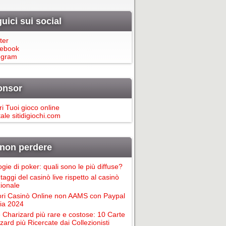
uici sui social
ter
ebook
egram
onsor
ri Tuoi gioco online
ale sitidigiochi.com
non perdere
ogie di poker: quali sono le più diffuse?
taggi del casinò live rispetto al casinò
zionale
ori Casinò Online non AAMS con Paypal
alia 2024
 Charizard più rare e costose: 10 Carte
zard più Ricercate dai Collezionisti