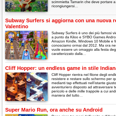
scimmietta Tamarin che deve portare a 
ricongiungersi…
Subway Surfers si aggiorna con una nuova r
Valentino
Subway Surfers è uno dei più famosi v
a punto da Kiloo e SYBO Games Andro
Amazon Kindle, Windows 10 Mobile e 
conosciamo ormai dal 2012. Ma ora ne
vuole essere un omaggio alla festa degli
caratterizzato dalla…
Cliff Hopper: un endless game in stile India
Cliff Hopper rientra nel filone degli en
resistere e restare sullo schermo per q
medianti tap effettuati nell’istante gius
avventuriero disposto ad attraversare tem
pericolo e delle mille trappole a cui an
maniera del tutto…
Super Mario Run, ora anche su Android