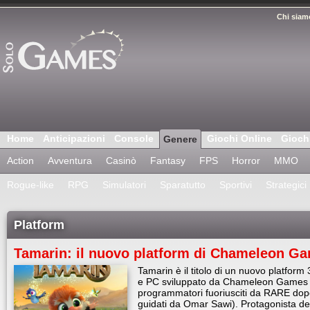
Chi siam
Home
Anticipazioni
Console
Giochi Online
Gioch
Genere
Action
Avventura
Casinò
Fantasy
FPS
Horror
MMO
Rogue-like
RPG
Simulatori
Sparatutto
Sportivi
Strategici
Platform
Tamarin: il nuovo platform di Chameleon G
Tamarin è il titolo di un nuovo platform
e PC sviluppato da Chameleon Games (
programmatori fuoriusciti da RARE dopo 
guidati da Omar Sawi). Protagonista del