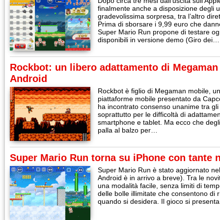
Dopo circa tre mesi dall’uscita sull’Ap
finalmente anche a disposizione degli u
gradevolissima sorpresa, tra l’altro dir
Prima di sborsare i 9,99 euro che danno
Super Mario Run propone di testare ogn
disponibili in versione demo (Giro dei…
Rockbot: un libero adattamento di Megaman 
Android
Rockbot è figlio di Megaman mobile, un
piattaforme mobile presentato da Cap
ha incontrato consenso unanime tra gli
soprattutto per le difficoltà di adattame
smartphone e tablet. Ma ecco che degli
palla al balzo per…
Super Mario Run torna su iPhone con tante n
Super Mario Run è stato aggiornato nel
Android è in arrivo a breve). Tra le nov
una modalità facile, senza limiti di tem
delle bolle illimitate che consentono di r
quando si desidera. Il gioco si presen