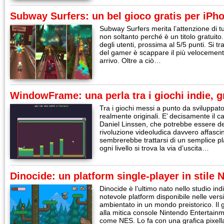
Subway Surfers: un bel gioco gratis per iPh
Subway Surfers merita l’attenzione di tut
non soltanto perché è un titolo gratuito
degli utenti, prossima al 5/5 punti. Si tra
del gamer è scappare il più velocemente 
arrivo. Oltre a ciò…
WindowFrame: una perla tra i giochi indie, 
Tra i giochi messi a punto da sviluppato
realmente originali. E’ decisamente il
Daniel Linssen, che potrebbe essere de
rivoluzione videoludica davvero affascin
sembrerebbe trattarsi di un semplice pl
ogni livello si trova la via d’uscita…
Dinocide: un platform single-player in stile 
Dinocide è l’ultimo nato nello studio i
notevole platform disponibile nelle ver
ambientato in un mondo preistorico. Il
alla mitica console Nintendo Entertain
come NES. Lo fa con una grafica pixell