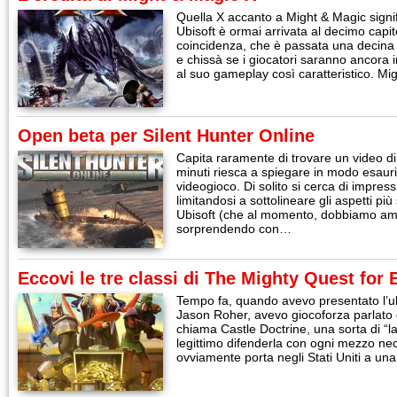
Quella X accanto a Might & Magic signif
Ubisoft è ormai arrivata al decimo capi
coincidenza, che è passata una decina 
e chissà se i giocatori saranno ancora 
al suo gameplay così caratteristico. M
Open beta per Silent Hunter Online
Capita raramente di trovare un video d
minuti riesca a spiegare in modo esauri
videogioco. Di solito si cerca di impres
limitandosi a sottolineare gli aspetti pi
Ubisoft (che al momento, dobbiamo am
sorprendendo con…
Eccovi le tre classi di The Mighty Quest for 
Tempo fa, quando avevo presentato l’ul
Jason Roher, avevo giocoforza parlato 
chiama Castle Doctrine, una sorta di “l
legittimo difenderla con ogni mezzo nec
ovviamente porta negli Stati Uniti a un