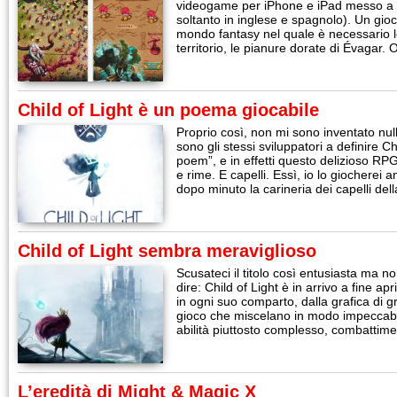
videogame per iPhone e iPad messo a p
soltanto in inglese e spagnolo). Un gioc
mondo fantasy nel quale è necessario lot
territorio, le pianure dorate di Évagar
Child of Light è un poema giocabile
Proprio così, non mi sono inventato null
sono gli stessi sviluppatori a definire C
poem”, e in effetti questo delizioso RP
e rime. E capelli. Essì, io lo giochere
dopo minuto la carineria dei capelli de
Child of Light sembra meraviglioso
Scusateci il titolo così entusiasta ma 
dire: Child of Light è in arrivo a fine a
in ogni suo comparto, dalla grafica di 
gioco che miscelano in modo impeccabil
abilità piuttosto complesso, combattim
L’eredità di Might & Magic X