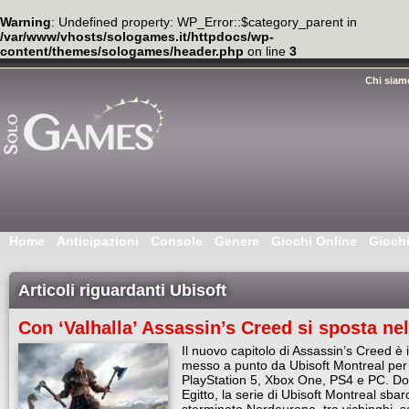
Warning
: Undefined property: WP_Error::$category_parent in
/var/www/vhosts/sologames.it/httpdocs/wp-
content/themes/sologames/header.php
on line
3
Chi siam
Home
Anticipazioni
Console
Genere
Giochi Online
Gioch
Articoli riguardanti Ubisoft
Con ‘Valhalla’ Assassin’s Creed si sposta ne
Il nuovo capitolo di Assassin’s Creed è i
messo a punto da Ubisoft Montreal per 
PlayStation 5, Xbox One, PS4 e PC. Dop
Egitto, la serie di Ubisoft Montreal sbarc