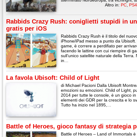
sterminato Nordeuropa, tra vichinghi,
Altro in:
PC
,
PS4
Rabbids Crazy Rush: coniglietti stupidi in un
gratis per iOS
Rabbids Crazy Rush è il titolo del nuov
iPhone/iPad messo a punto da Ubisoft. L
game, è correre a perdifiato per arrivar
facendo le lattine con cui riempire di ga
sull’unico satellite naturale della Terra.
in…
La favola Ubisoft: Child of Light
di Michael Pacioni Dalla Ubisoft Montrea
emozioni su emozioni. Child of Light, pub
2014 per tutte le console, è un gioco in s
elementi dei GDR per la crescita e lo 
Tutto ha inizio nel 1895,…
Battle of Heroes, gioco fantasy di strategia 
Battle of Heroes – Land of Immortals è i