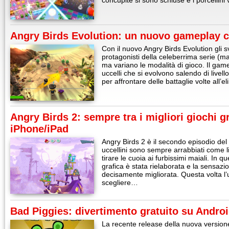
concupite si sono schiuse e i porcellini
Angry Birds Evolution: un nuovo gameplay c
Con il nuovo Angry Birds Evolution gli s
protagonisti della celeberrima serie (maial
ma variano le modalità di gioco. Il ga
uccelli che si evolvono salendo di livello
per affrontare delle battaglie volte all’e
Angry Birds 2: sempre tra i migliori giochi gr
iPhone/iPad
Angry Birds 2 è il secondo episodio del 
uccellini sono sempre arrabbiati come l
tirare le cuoia ai furbissimi maiali. In qu
grafica è stata rielaborata e la sensazio
decisamente migliorata. Questa volta l’u
scegliere…
Bad Piggies: divertimento gratuito su Andro
La recente release della nuova versione