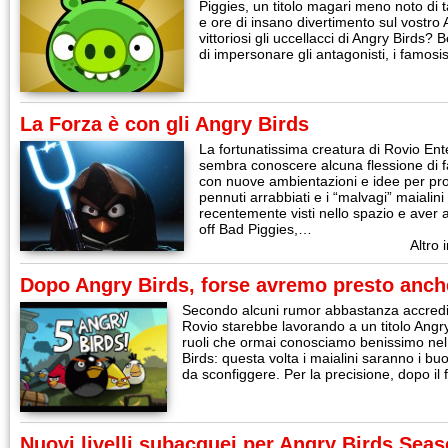
Piggies, un titolo magari meno noto di ta
e ore di insano divertimento sul vostro 
vittoriosi gli uccellacci di Angry Birds
di impersonare gli antagonisti, i famos
La Forza è con gli Angry Birds
La fortunatissima creatura di Rovio Ent
sembra conoscere alcuna flessione di fam
con nuove ambientazioni e idee per prop
pennuti arrabbiati e i “malvagi” maialin
recentemente visti nello spazio e aver a
off Bad Piggies,…
Altro 
Dopo Angry Birds, forse avremo presto anch
Secondo alcuni rumor abbastanza accreditat
Rovio starebbe lavorando a un titolo Angry 
ruoli che ormai conosciamo benissimo nel 
Birds: questa volta i maialini saranno i bu
da sconfiggere. Per la precisione, dopo il 
Nuovi livelli subacquei per Angry Birds Sea