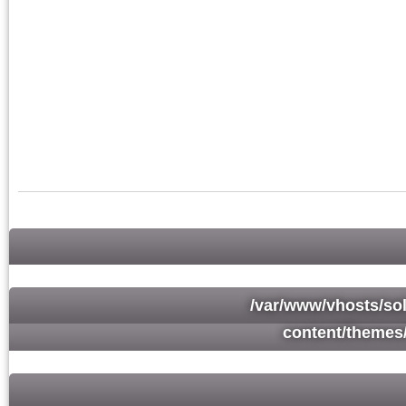
/var/www/vhosts/so
content/themes