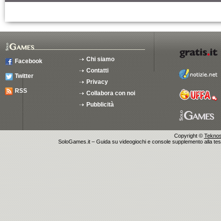
Chi siamo
Facebook
Contatti
Twitter
Privacy
RSS
Collabora con noi
Pubblicità
Copyright ©
Teknosu
SoloGames.it – Guida su videogiochi e console supplemento alla testata