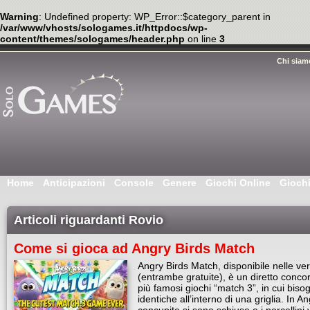
Warning
: Undefined property: WP_Error::$category_parent in
/var/www/vhosts/sologames.it/httpdocs/wp-
content/themes/sologames/header.php
on line
3
Chi siam
Home
Anticipazioni
Console
Genere
Giochi Online
Gioch
Articoli riguardanti Rovio
Come si gioca ad Angry Birds Match
Angry Birds Match, disponibile nelle ve
(entrambe gratuite), è un diretto conco
più famosi giochi “match 3”, in cui bisog
identiche all’interno di una griglia. In 