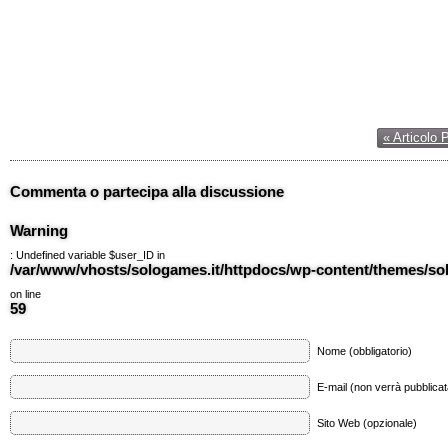
« Articolo 
Commenta o partecipa alla discussione
Warning
: Undefined variable $user_ID in
/var/www/vhosts/sologames.it/httpdocs/wp-content/themes/
on line
59
Nome (obbligatorio)
E-mail (non verrà pubblicata
Sito Web (opzionale)