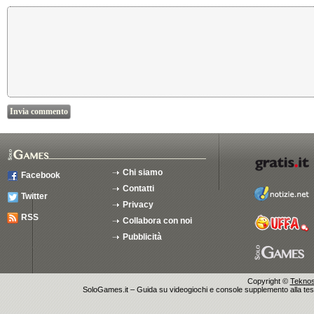
Chi siamo
Facebook
Contatti
Twitter
Privacy
RSS
Collabora con noi
Pubblicità
Copyright ©
Teknosu
SoloGames.it – Guida su videogiochi e console supplemento alla testata