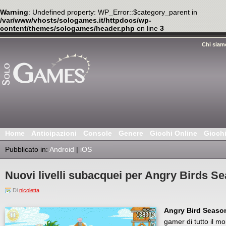
Warning
: Undefined property: WP_Error::$category_parent in
/var/www/vhosts/sologames.it/httpdocs/wp-
content/themes/sologames/header.php
on line
3
Chi siam
Home
Anticipazioni
Console
Genere
Giochi Online
Gioch
Pubblicato in:
Android
|
iOS
Nuovi livelli subacquei per Angry Birds S
Di
nicoletta
Angry Bird Seaso
gamer di tutto il m