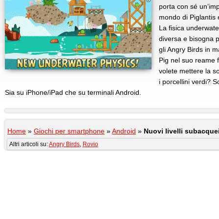
porta con sé un’imp
mondo di Piglantis 
La fisica underwat
diversa e bisogna 
gli Angry Birds in 
Pig nel suo reame fa
volete mettere la s
i porcellini verdi? S
Sia su iPhone/iPad che su terminali Android.
Home
»
Giochi per smartphone
»
Android
»
Nuovi livelli subacque
Altri articoli su:
Angry Birds
,
Rovio