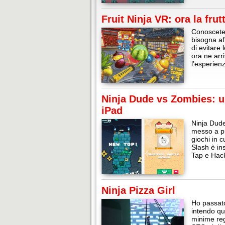
Fruit Ninja VR: ora la frutt
Conoscete 
bisogna af
di evitare
ora ne arr
l’esperien
Ninja Dude vs Zombies: un
iPad
Ninja Dude
messo a pu
giochi in c
Slash è in
Tap e Hack
Ninja Pizza Girl
Ho passato
intendo qu
minime reg