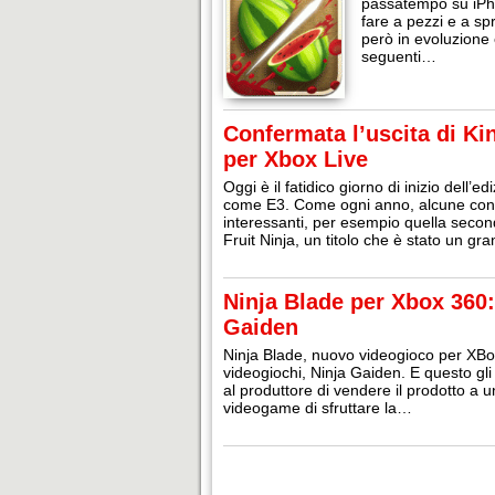
passatempo su iPho
fare a pezzi e a sp
però in evoluzione 
seguenti…
Confermata l’uscita di Ki
per Xbox Live
Oggi è il fatidico giorno di inizio dell
come E3. Come ogni anno, alcune confe
interessanti, per esempio quella secon
Fruit Ninja, un titolo che è stato un 
Ninja Blade per Xbox 360: 
Gaiden
Ninja Blade, nuovo videogioco per XBox 
videogiochi, Ninja Gaiden. E questo gl
al produttore di vendere il prodotto a u
videogame di sfruttare la…