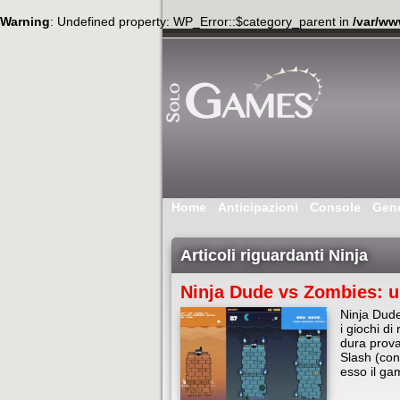
Warning
: Undefined property: WP_Error::$category_parent in
/var/ww
Home
Anticipazioni
Console
Gen
Articoli riguardanti Ninja
Ninja Dude vs Zombies: u
Ninja Dude
i giochi di
dura prova
Slash (con
esso il g