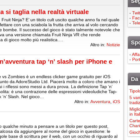
Seg
a si taglia nella realtà virtuale
-
Twit
-
Fac
Fruit Ninja? E’ un titolo cult uscito qualche anno fa nel quale
-
Tel
fettare con una sciabola la frutta che arriva al volo cercando
 le bombe. Il successo del gioco è stato talmente notevole che
iva una versione chiamata Fruit Ninja VR che rende
za di gioco molto più realistica….
Sp
Altro in:
Notizie
-
Affa
-
Port
’avventura tap ‘n’ slash per iPhone e
 vs Zombies è un endless clicker game gratuito per iOS
Da 
nto da AdoreStudio Ltd. Piacerà molto a coloro che amano i
ui i riflessi sono messi a dura prova. La definizione Tap ‘n’
Tipol
solita: è una contrazione delle espressioni videoludiche Tap-
 ‘n’ Slash. Nel gioco…
5 van
Altro in:
Avventura
,
iOS
tradi
Migli
in It
Carte
Chari
 qualche minuto a pensare a un titolo per questo post,
alcosa da aggiungere al nome del gioco in questione: le
Gioch
ole base di scrittura per il web, con un occhio di riguardo al