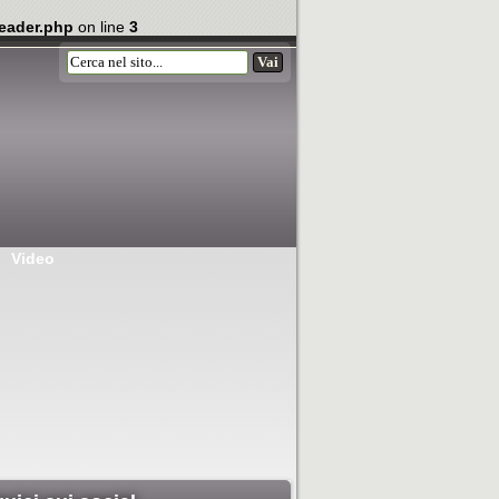
eader.php
on line
3
Video