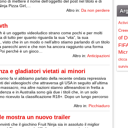
ono di mettere il nome dell’oggetto del post nel titolo e di
Ninja Pizza Girl,…
Altro in:
Da non perdere
Arg
Activ
wth
Cree
 è un oggetto videoludico strano come pochi e per molti
of D
a di tutto per quanto riguarda la sua “vita”, la sua
, visto che in un modo o nell’altro stiamo parlando di un titolo
FIF
a parecchi anni e che non ha ancora raggiunto una forma
. Poi perché è un gioco…
Micr
Altro in:
Anticipazioni
clicca
surviv
a e gladiatori vietati ai minori
orno fa vi abbiamo parlato della recente ondata repressiva
ti dei videogiochi che attraversa gli USA in seguito all’ultima
-massacro, ma altre nazioni stanno allineandosi in fretta a
enza e in Australia sono già due i titoli che, in un solo
o ricevuto la classificazione R18+. Dopo un lungo percorso
Altro in:
Picchiaduro
 le mostra un nuovo trailer
nvinti che il giochino Fruit Ninja sia in assoluto il miglior