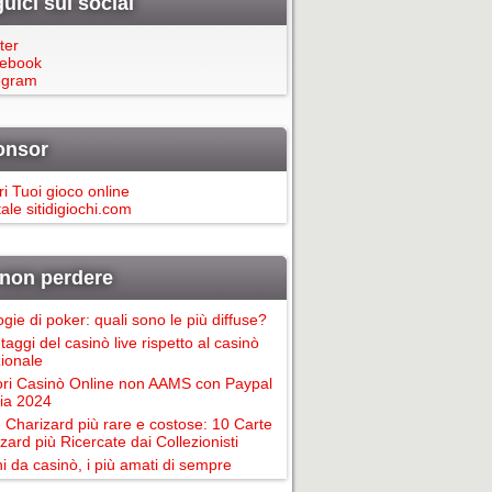
uici sui social
ter
ebook
egram
onsor
ri Tuoi gioco online
ale sitidigiochi.com
non perdere
ogie di poker: quali sono le più diffuse?
taggi del casinò live rispetto al casinò
zionale
ori Casinò Online non AAMS con Paypal
alia 2024
 Charizard più rare e costose: 10 Carte
zard più Ricercate dai Collezionisti
i da casinò, i più amati di sempre