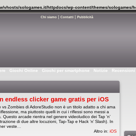
w/vhosts/sologames.it/httpdocs/wp-content/themes/sologames/h
|
|
Chi siamo
Contatti
Pubblicità
ere
Giochi Online
Giochi per smartphone
Notizie
Recensioni
n endless clicker game gratis per iOS
 vs Zombies di AdoreStudio non è un titolo adatto a chi ama
 riflessione, ma piuttosto quelli in cui i riflessi sono messi a
. Questo arcade rientra nel genere videoludico dei Tap ‘n’
trazione di due altre locuzioni, Tap-Tap e Hack ‘n’ Slash). In
amer veste…
Altro in:
iOS