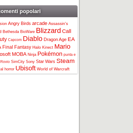
omenti popolari
arcade
Angry Birds
Assassin's
ision
Blizzard
Call
d
Bethesda
BioWare
Diablo
uty
EA
Dragon Age
Capcom
Mario
A
Final Fantasy
Halo
Kinect
Pokémon
osoft
MOBA
Ninja
punta e
Steam
Star Wars
SimCity
Sony
Rovio
Ubisoft
World of Warcraft
al horror