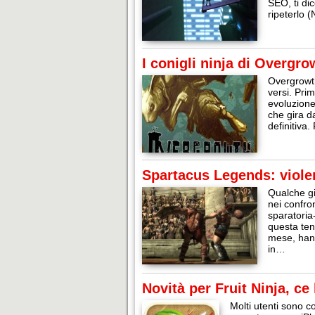
SEO, ti dic
ripeterlo (
I conigli ninja di Overgro
Overgrowth
versi. Prim
evoluzione
che gira d
definitiva
Spartacus Legends: violenz
Qualche gi
nei confron
sparatoria
questa tend
mese, hann
in…
Novità per Fruit Ninja, ce
Molti utenti sono co