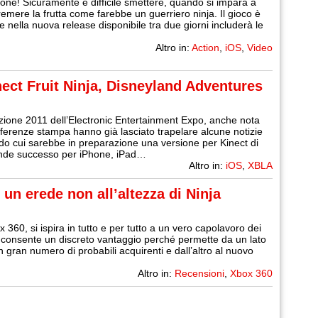
ne! Sicuramente è difficile smettere, quando si impara a
remere la frutta come farebbe un guerriero ninja. Il gioco è
e nella nuova release disponibile tra due giorni includerà le
Altro in:
Action
,
iOS
,
Video
nect Fruit Ninja, Disneyland Adventures
’edizione 2011 dell’Electronic Entertainment Expo, anche nota
renze stampa hanno già lasciato trapelare alcune notizie
do cui sarebbe in preparazione una versione per Kinect di
grande successo per iPhone, iPad…
Altro in:
iOS
,
XBLA
un erede non all’altezza di Ninja
360, si ispira in tutto e per tutto a un vero capolavoro dei
i consente un discreto vantaggio perché permette da un lato
n gran numero di probabili acquirenti e dall’altro al nuovo
Altro in:
Recensioni
,
Xbox 360