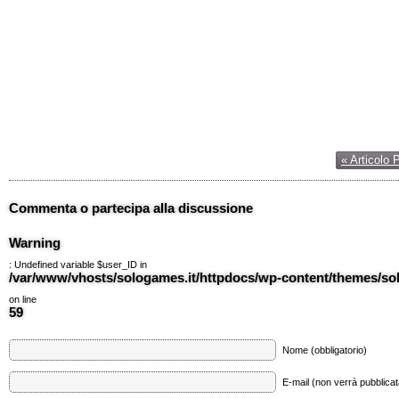
« Articolo 
Commenta o partecipa alla discussione
Warning
: Undefined variable $user_ID in
/var/www/vhosts/sologames.it/httpdocs/wp-content/themes/
on line
59
Nome (obbligatorio)
E-mail (non verrà pubblicata