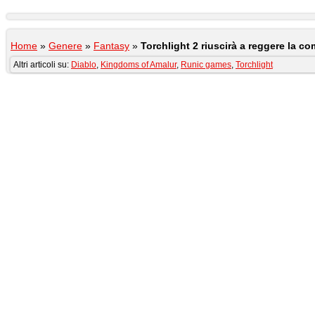
Home
»
Genere
»
Fantasy
»
Torchlight 2 riuscirà a reggere la c
Altri articoli su:
Diablo
,
Kingdoms of Amalur
,
Runic games
,
Torchlight