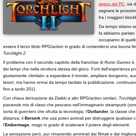
segno del PC
, sia
segnare le prossim
fra i maggiori block
Da tempo stiamo 
fa abbiamo parlato
occupiamo di quello
essere il terzo titolo RPG/action in grado di contendersi una buona fe
Torchlight 2
.
Il problema con il secondo capitolo della franchise di
Runic Games
è,
dei tempi che nella struttura stessa del gioco. Forti dell’esperienza pr
giustamente «limitati» a espandere il mondo, ampliare dungeons, aum
tesori, ma hanno ormai da tempo tardato la pubblicazione, continuando
fino a tardo 2011.
Con chiara derivazione da
Diablo
e altri RPG/action similari,
Torchligh
piacevole mix di classi che pescano nell’immaginario steampunk (sono 
sorta di guerriero che sfrutta la tecnologia; l’
Outlander
, la classe ch
distanza; il
Berserk
che usa poteri animali per distruggere qualsiasi co
l’
Embermage
, mago in grado di scatenare il potere degli elementi.
La sensazione però, pur rimanendo ammirati dai filmati e dai miglio