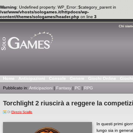
Warning
: Undefined property: WP_Error::$category_parent in
/var/www/vhosts/sologames.it/httpdocs/wp-
content/themes/sologames/header.php
on line
3
Chi siam
Home
Anticipazioni
Console
Genere
Giochi Online
Gioch
Pubblicato in:
Anticipazioni
|
Fantasy
|
PC
|
RPG
Torchlight 2 riuscirà a reggere la competi
Di
Elvezio Sciallis
In questi primi gior
lungo sia in genera