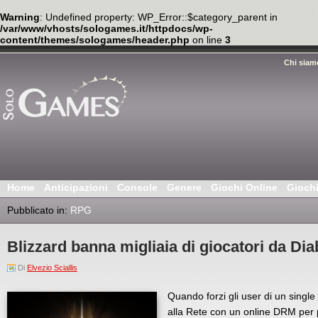
Warning
: Undefined property: WP_Error::$category_parent in
/var/www/vhosts/sologames.it/httpdocs/wp-
content/themes/sologames/header.php
on line
3
Chi siam
Home
Anticipazioni
Console
Genere
Giochi Online
Gioch
Pubblicato in:
RPG
Blizzard banna migliaia di giocatori da Diab
Di
Elvezio Sciallis
Quando forzi gli user di un singl
alla Rete con un online DRM per p