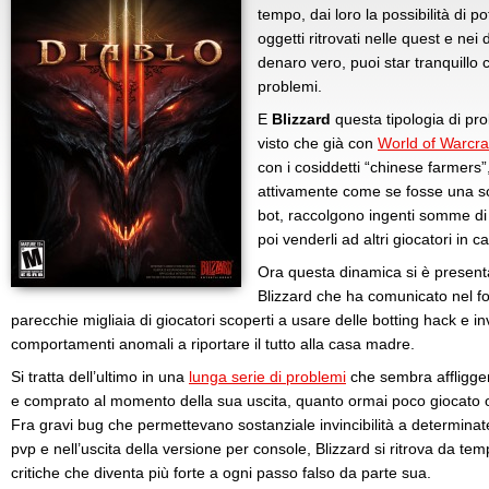
tempo, dai loro la possibilità di 
oggetti ritrovati nelle quest e ne
denaro vero, puoi star tranquillo
problemi.
E
Blizzard
questa tipologia di pr
visto che già con
World of Warcra
con i cosiddetti “chinese farmers
attivamente come se fosse una sor
bot, raccolgono ingenti somme di 
poi venderli ad altri giocatori in c
Ora questa dinamica si è presen
Blizzard che ha comunicato nel fo
parecchie migliaia di giocatori scoperti a usare delle botting hack e i
comportamenti anomali a riportare il tutto alla casa madre.
Si tratta dell’ultimo in una
lunga serie di problemi
che sembra affligger
e comprato al momento della sua uscita, quanto ormai poco giocato o
Fra gravi bug che permettevano sostanziale invincibilità a determinate 
pvp e nell’uscita della versione per console, Blizzard si ritrova da tem
critiche che diventa più forte a ogni passo falso da parte sua.