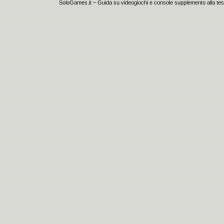
SoloGames.it – Guida su videogiochi e console supplemento alla testata