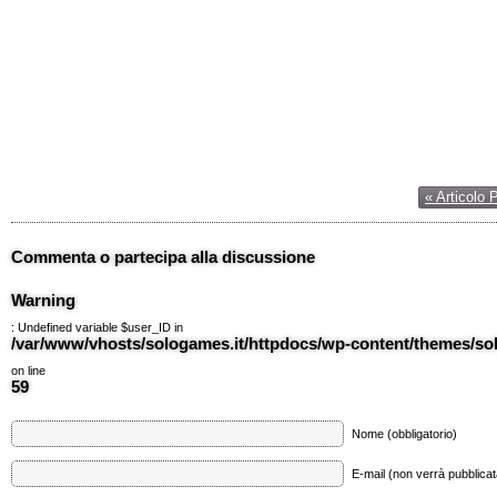
« Articolo 
Commenta o partecipa alla discussione
Warning
: Undefined variable $user_ID in
/var/www/vhosts/sologames.it/httpdocs/wp-content/themes/
on line
59
Nome (obbligatorio)
E-mail (non verrà pubblicata