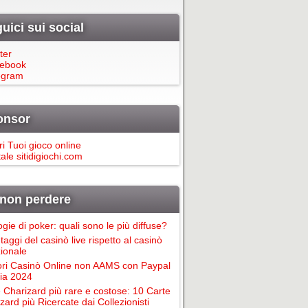
uici sui social
ter
ebook
egram
onsor
ri Tuoi gioco online
ale sitidigiochi.com
non perdere
ogie di poker: quali sono le più diffuse?
taggi del casinò live rispetto al casinò
zionale
ori Casinò Online non AAMS con Paypal
alia 2024
 Charizard più rare e costose: 10 Carte
zard più Ricercate dai Collezionisti