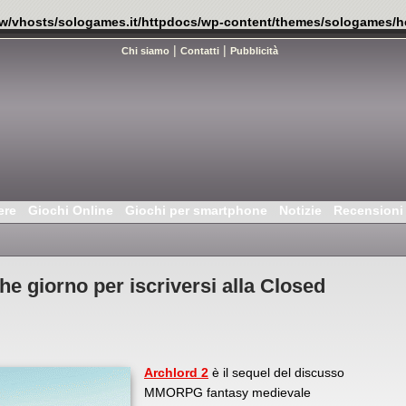
w/vhosts/sologames.it/httpdocs/wp-content/themes/sologames/h
|
|
Chi siamo
Contatti
Pubblicità
ere
Giochi Online
Giochi per smartphone
Notizie
Recensioni
he giorno per iscriversi alla Closed
Archlord 2
è il sequel del discusso
MMORPG fantasy medievale