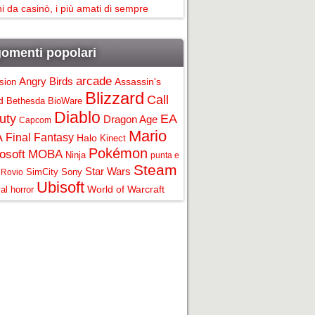
i da casinò, i più amati di sempre
omenti popolari
arcade
Angry Birds
Assassin's
ision
Blizzard
Call
d
Bethesda
BioWare
Diablo
uty
EA
Dragon Age
Capcom
Mario
A
Final Fantasy
Halo
Kinect
Pokémon
osoft
MOBA
Ninja
punta e
Steam
Star Wars
SimCity
Sony
Rovio
Ubisoft
World of Warcraft
al horror