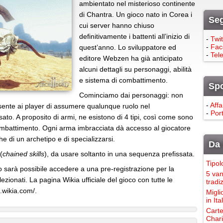
ambientato nel misterioso continente
di Chantra. Un gioco nato in Corea i
Seg
cui server hanno chiuso
definitivamente i battenti all’inizio di
-
Twit
-
Fac
quest’anno. Lo sviluppatore ed
-
Tel
editore Webzen ha già anticipato
alcuni dettagli su personaggi, abilità
e sistema di combattimento.
Sp
Cominciamo dai personaggi: non
-
Affa
nsente ai player di assumere qualunque ruolo nel
-
Port
ato. A proposito di armi, ne esistono di 4 tipi, così come sono
il combattimento. Ogni arma imbracciata dà accesso al giocatore
he di un archetipo e di specializzarsi.
Da 
(
chained skills
), da usare soltanto in una sequenza prefissata.
Tipol
io sarà possibile accedere a una pre-registrazione per la
5 van
zionati. La pagina Wikia ufficiale del gioco con tutte le
tradi
.wikia.com/.
Migli
in It
Carte
Chari