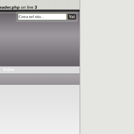
eader.php
on line
3
Video