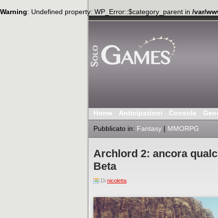
Warning
: Undefined property: WP_Error::$category_parent in
/var/ww
Home
Anticipazioni
Console
Gen
Pubblicato in:
Fantasy
|
MMORPG
Archlord 2: ancora qualc
Beta
Di
nicoletta