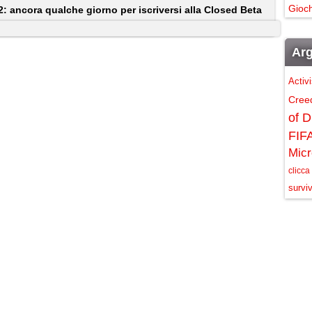
Gioch
2: ancora qualche giorno per iscriversi alla Closed Beta
Arg
Activ
Cree
of D
FIF
Micr
clicca
surviv