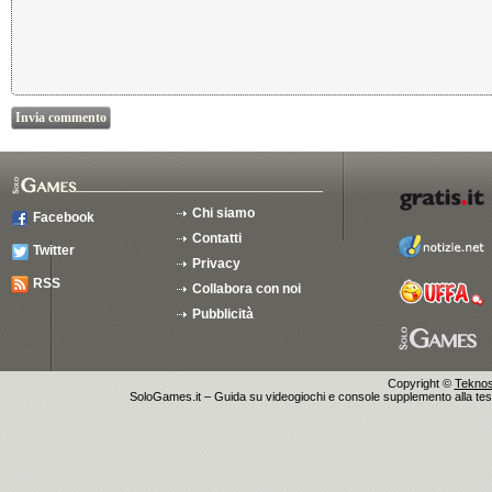
Chi siamo
Facebook
Contatti
Twitter
Privacy
RSS
Collabora con noi
Pubblicità
Copyright ©
Teknosu
SoloGames.it – Guida su videogiochi e console supplemento alla testata