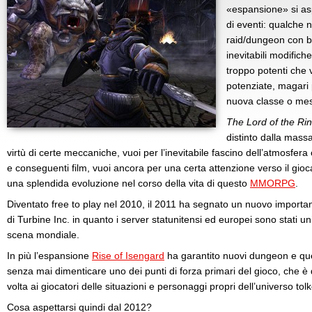
«espansione» si as
di eventi: qualche 
raid/dungeon con bos
inevitabili modifich
troppo potenti che 
potenziate, magari 
nuova classe o mes
The Lord of the Ri
distinto dalla massa
virtù di certe meccaniche, vuoi per l’inevitabile fascino dell’atmosfe
e conseguenti film, vuoi ancora per una certa attenzione verso il gioc
una splendida evoluzione nel corso della vita di questo
MMORPG
.
Diventato free to play nel 2010, il 2011 ha segnato un nuovo important
di Turbine Inc. in quanto i server statunitensi ed europei sono stati u
scena mondiale.
In più l’espansione
Rise of Isengard
ha garantito nuovi dungeon e ques
senza mai dimenticare uno dei punti di forza primari del gioco, che è q
volta ai giocatori delle situazioni e personaggi propri dell’universo tol
Cosa aspettarsi quindi dal 2012?