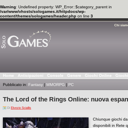
Warning
: Undefined property: WP_Error::$category_parent in
/var/www/vhosts/sologames.it/httpdocs/wp-
content/themes/sologames/header.php
on line
3
Chi siam
Home
Anticipazioni
Console
Genere
Giochi Online
Gioch
Pubblicato in:
Fantasy
|
MMORPG
|
PC
The Lord of the Rings Online: nuova espan
Di
Elvezio Sciallis
Chiunque giochi da
disponibili in Rete