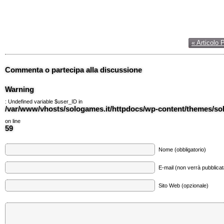
« Articolo 
Commenta o partecipa alla discussione
Warning
: Undefined variable $user_ID in
/var/www/vhosts/sologames.it/httpdocs/wp-content/themes/
on line
59
Nome (obbligatorio)
E-mail (non verrà pubblicata
Sito Web (opzionale)