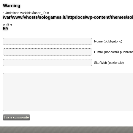
Warning
: Undefined variable $user_ID in
/var/www/vhosts/sologames.it/httpdocs/wp-content/themes/
on line
59
Nome (obbligatorio)
E-mail (non verrà pubblicata
Sito Web (opzionale)