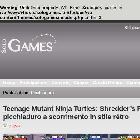
Warning
: Undefined property: WP_Error::$category_parent in
/var/www/vhosts/sologames.it/httpdocs/wp-
content/themes/sologames/header.php
on line
3
Chi siam
Home
Anticipazioni
Console
Genere
Giochi Online
Gioch
Pubblicato in:
Picchiaduro
Teenage Mutant Ninja Turtles: Shredder’s
picchiaduro a scorrimento in stile rétro
Di
Ivo B.