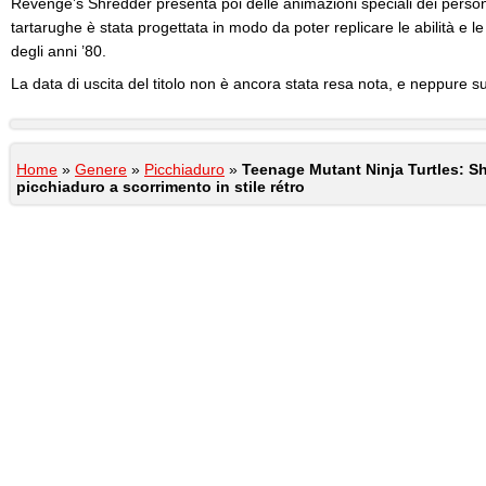
Revenge’s Shredder presenta poi delle animazioni speciali dei person
tartarughe è stata progettata in modo da poter replicare le abilità e 
degli anni ’80.
La data di uscita del titolo non è ancora stata resa nota, e neppure su
Home
»
Genere
»
Picchiaduro
»
Teenage Mutant Ninja Turtles: S
picchiaduro a scorrimento in stile rétro