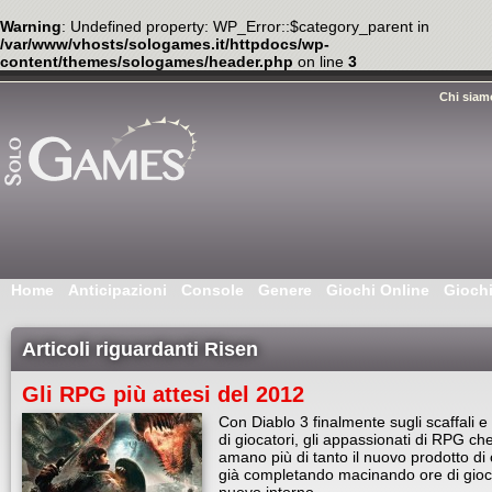
Warning
: Undefined property: WP_Error::$category_parent in
/var/www/vhosts/sologames.it/httpdocs/wp-
content/themes/sologames/header.php
on line
3
Chi siam
Home
Anticipazioni
Console
Genere
Giochi Online
Gioch
Articoli riguardanti Risen
Gli RPG più attesi del 2012
Con Diablo 3 finalmente sugli scaffali e 
di giocatori, gli appassionati di RPG ch
amano più di tanto il nuovo prodotto di
già completando macinando ore di gioc