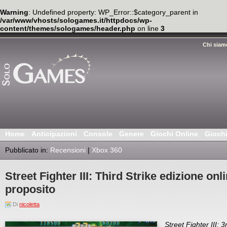
Warning
: Undefined property: WP_Error::$category_parent in
/var/www/vhosts/sologames.it/httpdocs/wp-
content/themes/sologames/header.php
on line
3
Chi siam
Home
Anticipazioni
Console
Genere
Giochi Online
Gioch
Pubblicato in:
Recensioni
|
Xbox 360
Street Fighter III: Third Strike edizione onl
proposito
Di
nicoletta
Street Fighter III: 