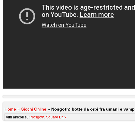
Home
»
Giochi Online
»
Nosgoth: botte da orbi fra umani e vampi
Altri articoli su:
Nosgoth
,
Square Enix