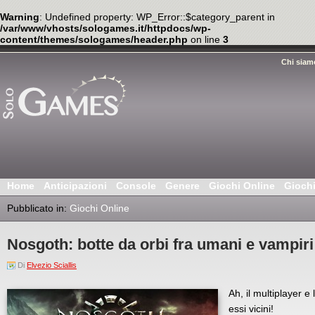
Warning
: Undefined property: WP_Error::$category_parent in
/var/www/vhosts/sologames.it/httpdocs/wp-
content/themes/sologames/header.php
on line
3
Chi siam
Home
Anticipazioni
Console
Genere
Giochi Online
Gioch
Pubblicato in:
Giochi Online
Nosgoth: botte da orbi fra umani e vampiri
Di
Elvezio Sciallis
Ah, il multiplayer 
essi vicini!