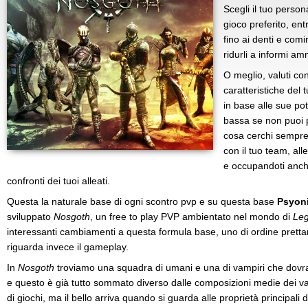
Scegli il tuo person
gioco preferito, ent
fino ai denti e comi
ridurli a informi am
O meglio, valuti co
caratteristiche del 
in base alle sue pote
bassa se non puoi p
cosa cerchi sempre,
con il tuo team, alle
e occupandoti anche
confronti dei tuoi alleati.
Questa la naturale base di ogni scontro pvp e su questa base
Psyon
sviluppato
Nosgoth
, un free to play PVP ambientato nel mondo di
Leg
interessanti cambiamenti a questa formula base, uno di ordine prettam
riguarda invece il gameplay.
In
Nosgoth
troviamo una squadra di umani e una di vampiri che dovr
e questo è già tutto sommato diverso dalle composizioni medie dei va
di giochi, ma il bello arriva quando si guarda alle proprietà principali 