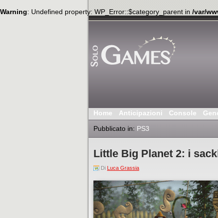
Warning
: Undefined property: WP_Error::$category_parent in
/var/ww
Home
Anticipazioni
Console
Gen
Pubblicato in:
PS3
Little Big Planet 2: i s
Di
Luca Grassia