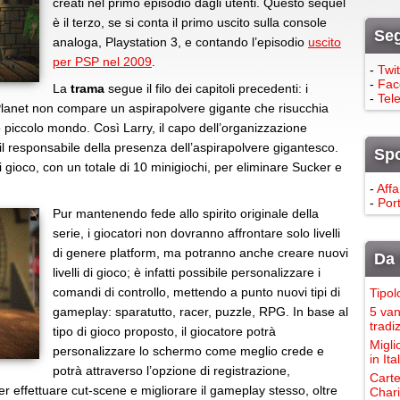
creati nel primo episodio dagli utenti. Questo sequel
è il terzo, se si conta il primo uscito sulla console
Seg
analoga, Playstation 3, e contando l’episodio
uscito
per PSP nel 2009
.
-
Twit
-
Fac
La
trama
segue il filo dei capitoli precedenti: i
-
Tel
Planet non compare un aspirapolvere gigante che risucchia
o piccolo mondo. Così Larry, il capo dell’organizzazione
, il responsabile della presenza dell’aspirapolvere gigantesco.
Sp
di gioco, con un totale di 10 minigiochi, per eliminare Sucker e
-
Affa
-
Port
Pur mantenendo fede allo spirito originale della
serie, i giocatori non dovranno affrontare solo livelli
di genere platform, ma potranno anche creare nuovi
Da 
livelli di gioco; è infatti possibile personalizzare i
comandi di controllo, mettendo a punto nuovi tipi di
Tipol
gameplay: sparatutto, racer, puzzle, RPG. In base al
5 van
tradi
tipo di gioco proposto, il giocatore potrà
Migli
personalizzare lo schermo come meglio crede e
in It
potrà attraverso l’opzione di registrazione,
Carte
 effettuare cut-scene e migliorare il gameplay stesso, oltre
Chari