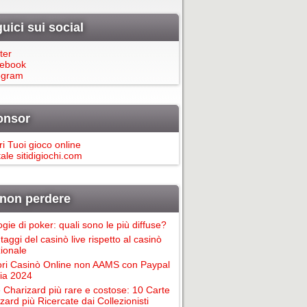
uici sui social
ter
ebook
egram
onsor
ri Tuoi gioco online
ale sitidigiochi.com
non perdere
ogie di poker: quali sono le più diffuse?
taggi del casinò live rispetto al casinò
zionale
ori Casinò Online non AAMS con Paypal
alia 2024
 Charizard più rare e costose: 10 Carte
zard più Ricercate dai Collezionisti