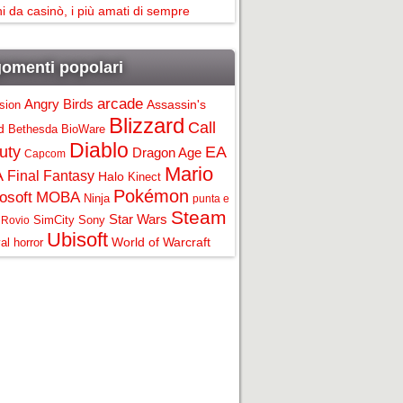
i da casinò, i più amati di sempre
omenti popolari
arcade
Angry Birds
Assassin's
ision
Blizzard
Call
d
Bethesda
BioWare
Diablo
uty
EA
Dragon Age
Capcom
Mario
A
Final Fantasy
Halo
Kinect
Pokémon
osoft
MOBA
Ninja
punta e
Steam
Star Wars
SimCity
Sony
Rovio
Ubisoft
World of Warcraft
al horror