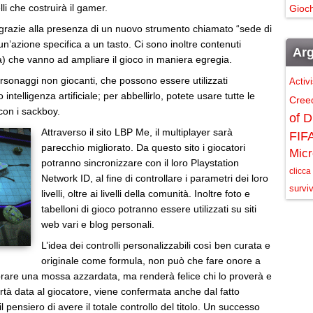
lli che costruirà il gamer.
Gioch
 e grazie alla presenza di un nuovo strumento chiamato “sede di
un’azione specifica a un tasto. Ci sono inoltre contenuti
Arg
a) che vanno ad ampliare il gioco in maniera egregia.
ersonaggi non giocanti, che possono essere utilizzati
Activ
intelligenza artificiale; per abbellirlo, potete usare tutte le
Cree
 con i sackboy.
of D
Attraverso il sito LBP Me, il multiplayer sarà
FIF
parecchio migliorato. Da questo sito i giocatori
Micr
potranno sincronizzare con il loro Playstation
clicca
Network ID, al fine di controllare i parametri dei loro
surviv
livelli, oltre ai livelli della comunità. Inoltre foto e
tabelloni di gioco potranno essere utilizzati su siti
web vari e blog personali.
L’idea dei controlli personalizzabili così ben curata e
originale come formula, non può che fare onore a
brare una mossa azzardata, ma renderà felice chi lo proverà e
libertà data al giocatore, viene confermata anche dal fatto
 pensiero di avere il totale controllo del titolo. Un successo