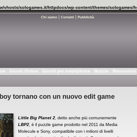
w/vhosts/sologames.it/httpdocs/wp-content/themes/sologames/h
|
|
Chi siamo
Contatti
Pubblicità
ere
Giochi Online
Giochi per smartphone
Notizie
Recensioni
ackboy tornano con un nuovo edit game
Little Big Planet 2
, detto anche più comunemente
LBP2
, è il puzzle game prodotto nel 2011 da Media
Molecule e Sony, compatibile con i milioni di livelli