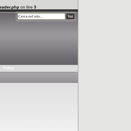
eader.php
on line
3
Video