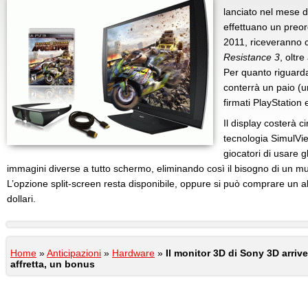
lanciato nel mese d
effettuano un preor
2011, riceveranno 
Resistance 3
, oltre
Per quanto riguarda
conterrà un paio (un
firmati PlayStation
Il display costerà c
tecnologia SimulVi
giocatori di usare g
immagini diverse a tutto schermo, eliminando così il bisogno di un mu
L’opzione split-screen resta disponibile, oppure si può comprare un al
dollari.
Home
»
Anticipazioni
»
Hardware
»
Il monitor 3D di Sony 3D arriv
affretta, un bonus