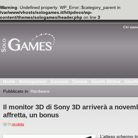
Warning
: Undefined property: WP_Error::$category_parent in
/var/www/vhosts/sologames.it/httpdocs/wp-
content/themes/sologames/header.php
on line
3
Chi siam
Home
Anticipazioni
Console
Genere
Giochi Online
Gioch
Pubblicato in:
Hardware
Il monitor 3D di Sony 3D arriverà a novemb
affretta, un bonus
Di
nicoletta
L’atteso schermo tr