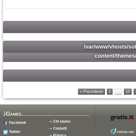
/var/www/vhosts/so
content/themes
« Precedente
1
…
10
Chi siamo
Facebook
Contatti
Twitter
Privacy