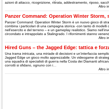
azioni di attacco, ricognizione, ritirata, addestramento, riposo, sac
Altro i
Panzer Command: Operation Winter Storm, st
Panzer Command: Operation Winter Storm è un nuovo gioco di stra
combina i particolari di una campagna storica -con tanto di modelli de
nell’esercito e del terreno – e un gameplay realistico. Siamo nell’in
circondato e intrappolato a Stalingrado. I rifornimenti stanno ven
Altro i
Hired Guns – the Jagged Edge: tattica e forz
Una trama intricata, una miriade di decisioni e un’interfaccia sempl
Jagged Edge un gioco molto apprezzabile. Un videogame di strateg
una squadra di specialisti di guerra nella Costa dei Diamanti africana,
corrotti si sfidano, ognuno con i…
Altro i