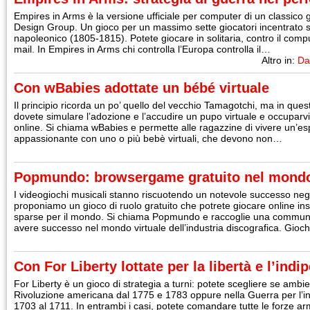
Empires in Arms è la versione ufficiale per computer di un classico g
Design Group. Un gioco per un massimo sette giocatori incentrato su
napoleonico (1805-1815). Potete giocare in solitaria, contro il comput
mail. In Empires in Arms chi controlla l’Europa controlla il…
Altro in:
Da
Con wBabies adottate un bébé virtuale
Il principio ricorda un po’ quello del vecchio Tamagotchi, ma in ques
dovete simulare l’adozione e l’accudire un pupo virtuale e occuparvi 
online. Si chiama wBabies e permette alle ragazzine di vivere un’es
appassionante con uno o più bebè virtuali, che devono non…
Popmundo: browsergame gratuito nel mondo 
I videogiochi musicali stanno riscuotendo un notevole successo negli
proponiamo un gioco di ruolo gratuito che potrete giocare online ins
sparse per il mondo. Si chiama Popmundo e raccoglie una community
avere successo nel mondo virtuale dell’industria discografica. Gioc
Con For Liberty lottate per la libertà e l’ind
For Liberty è un gioco di strategia a turni: potete scegliere se ambi
Rivoluzione americana dal 1775 e 1783 oppure nella Guerra per l’i
1703 al 1711. In entrambi i casi, potete comandare tutte le forze 