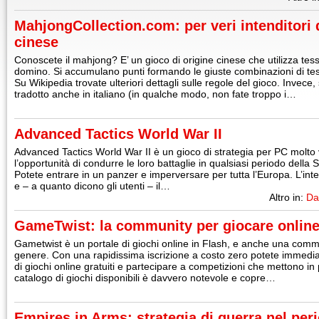
MahjongCollection.com: per veri intenditori 
cinese
Conoscete il mahjong? E’ un gioco di origine cinese che utilizza tess
domino. Si accumulano punti formando le giuste combinazioni di te
Su Wikipedia trovate ulteriori dettagli sulle regole del gioco. Invece
tradotto anche in italiano (in qualche modo, non fate troppo i…
Advanced Tactics World War II
Advanced Tactics World War II è un gioco di strategia per PC molto v
l’opportunità di condurre le loro battaglie in qualsiasi periodo del
Potete entrare in un panzer e imperversare per tutta l’Europa. L’inte
e – a quanto dicono gli utenti – il…
Altro in:
Da
GameTwist: la community per giocare online
Gametwist è un portale di giochi online in Flash, e anche una comm
genere. Con una rapidissima iscrizione a costo zero potete immedi
di giochi online gratuiti e partecipare a competizioni che mettono in p
catalogo di giochi disponibili è davvero notevole e copre…
Empires in Arms: strategia di guerra nel pe