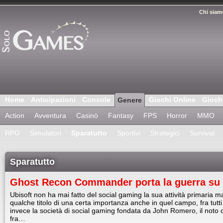
Chi siam
Home
Anticipazioni
Console
Giochi Online
Gioch
Genere
Action
Avventura
Casinò
Fantasy
FPS
Horror
MMO
RPG
Simulatori
Sparatutto
Sportivi
Strategici
Survival
Sparatutto
Ghost Recon Commander porta la guerra su
Ubisoft non ha mai fatto del social gaming la sua attività primaria m
qualche titolo di una certa importanza anche in quel campo, fra tutt
invece la società di social gaming fondata da John Romero, il noto
fra…