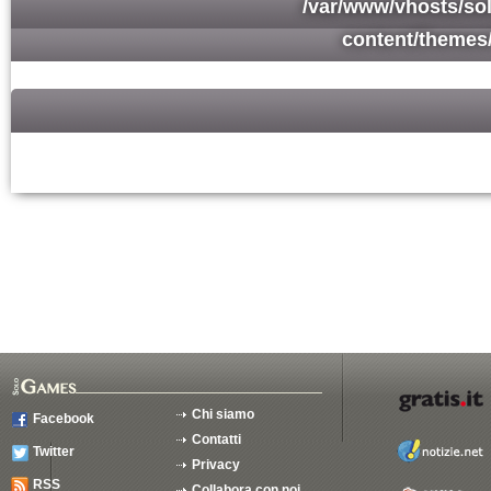
/var/www/vhosts/so
content/themes
Chi siamo
Facebook
Contatti
Twitter
Privacy
RSS
Collabora con noi