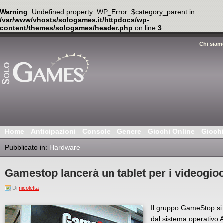
Warning
: Undefined property: WP_Error::$category_parent in
/var/www/vhosts/sologames.it/httpdocs/wp-
content/themes/sologames/header.php
on line
3
Chi siam
Home
Anticipazioni
Console
Genere
Giochi Online
Gioch
Pubblicato in:
Hardware
Gamestop lancerà un tablet per i videogio
Di
nicoletta
Il gruppo GameStop si 
dal sistema operativo 