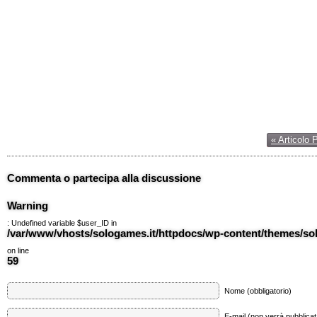
« Articolo 
Commenta o partecipa alla discussione
Warning
: Undefined variable $user_ID in
/var/www/vhosts/sologames.it/httpdocs/wp-content/themes/
on line
59
Nome (obbligatorio)
E-mail (non verrà pubblicata