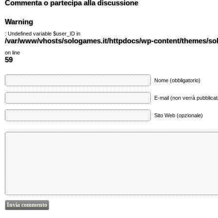
Commenta o partecipa alla discussione
Warning
: Undefined variable $user_ID in
/var/www/vhosts/sologames.it/httpdocs/wp-content/themes/
on line
59
Nome (obbligatorio)
E-mail (non verrà pubblicata
Sito Web (opzionale)