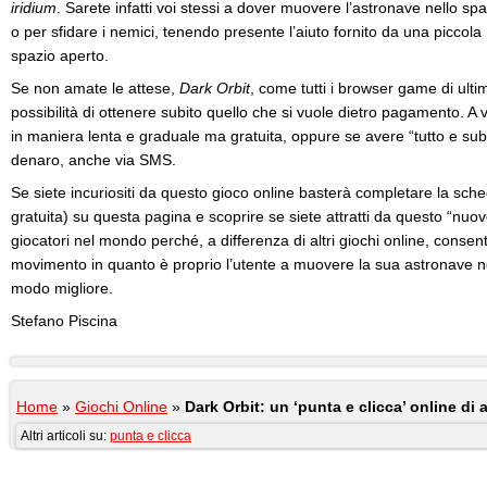
iridium
. Sarete infatti voi stessi a dover muovere l’astronave nello sp
o per sfidare i nemici, tenendo presente l’aiuto fornito da una piccol
spazio aperto.
Se non amate le attese,
Dark Orbit
, come tutti i browser game di ult
possibilità di ottenere subito quello che si vuole dietro pagamento. A vo
in maniera lenta e graduale ma gratuita, oppure se avere “tutto e s
denaro, anche via SMS.
Se siete incuriositi da questo gioco online basterà completare la sche
gratuita) su questa pagina e scoprire se siete attratti da questo “nu
giocatori nel mondo perché, a differenza di altri giochi online, consent
movimento in quanto è proprio l’utente a muovere la sua astronave ne
modo migliore.
Stefano Piscina
Home
»
Giochi Online
»
Dark Orbit: un ‘punta e clicca’ online di
Altri articoli su:
punta e clicca