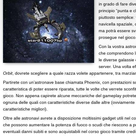
in grado di fare div
principio “punta e 
piuttosto semplice:
navicella spaziale, 
ma potrà essere sv
prosegue nel gioco
Con la vostra astro
che comprendono la 
le diverse galassie o
server. Una volta ef
Orbit
, dovrete scegliere a quale razza volete appartenere, tra marziani
Partirete con un’astronave base chiamata Phoenix, con prestazioni s
caratteristica di poter essere riparata, tutte le volte che verrete sconfi
gioco. Non appena capirete alcune meccaniche del gameplay potrete s
ognuna delle quali con caratteristiche diverse dalle altre (ovviamente 
caratteristiche migliori).
Oltre alle astronavi avrete a disposizione moltissimi gadget utili nel
che possono aumentare la potenza di fuoco o scudi che riescono a pr
eventuali danni subiti e sono acquistabili nel corso gioco tramite cred