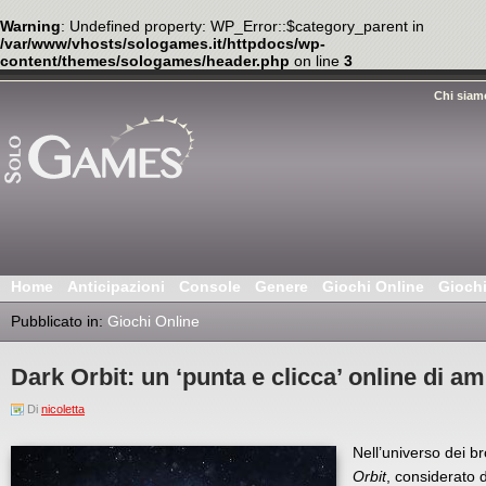
Warning
: Undefined property: WP_Error::$category_parent in
/var/www/vhosts/sologames.it/httpdocs/wp-
content/themes/sologames/header.php
on line
3
Chi siam
Home
Anticipazioni
Console
Genere
Giochi Online
Gioch
Pubblicato in:
Giochi Online
Dark Orbit: un ‘punta e clicca’ online di a
Di
nicoletta
Nell’universo dei b
Orbit
, considerato 