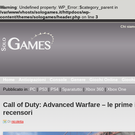
Warning
: Undefined property: WP_Error::$category_parent in
/var/www/vhosts/sologames.it/httpdocs/wp-
content/themes/sologames/header.php
on line
3
Chi siam
Home
Anticipazioni
Console
Genere
Giochi Online
Gioch
Pubblicato in:
PC
|
PS3
|
PS4
|
Sparatutto
|
Xbox 360
|
Xbox One
Call of Duty: Advanced Warfare – le prime
recensori
Di
nicoletta