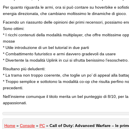
Per quanto riguarda le armi, ora si può contare su hoverbike e sofisti
energia direzionata, che cambiano moltissimo le dinamiche di gioco.
Facendo un riassunto delle opinioni dei primi recensori, possiamo enu
Sono ottimi:
* I ricchi contenuti della modalità multiplayer, che offre moltissime o
mosse
* Utile introduzione di un bel tutorial in due parti
* Combattimento futuristico e armi davvero gradevoli da usare
* Divertente la modalità Uplink in cui si sfrutta benissimo l’esoschetro.
Risultano più deludenti:
* La trama non troppo coerente, che toglie un po’ di appeal alla battag
* Troppo semplice e sottotono la modalità co-op che risulta perfino noi
precedenti.
Nell’insieme comunque il titolo merita un bel punteggio di 8/10, per la g
appassionati.
Home
»
Console
»
PC
»
Call of Duty: Advanced Warfare – le prim