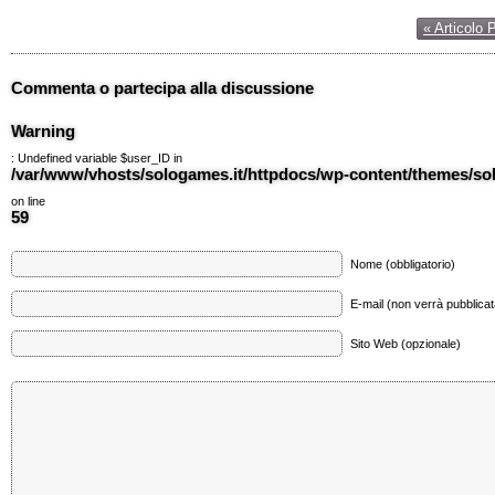
« Articolo 
Commenta o partecipa alla discussione
Warning
: Undefined variable $user_ID in
/var/www/vhosts/sologames.it/httpdocs/wp-content/themes/
on line
59
Nome (obbligatorio)
E-mail (non verrà pubblicata
Sito Web (opzionale)