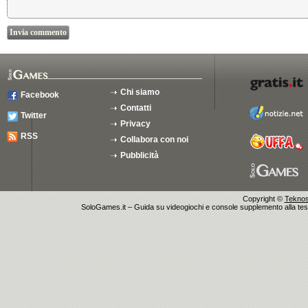
Chi siamo
Facebook
Contatti
Twitter
Privacy
RSS
Collabora con noi
Pubblicità
Copyright ©
Teknosu
SoloGames.it – Guida su videogiochi e console supplemento alla testata