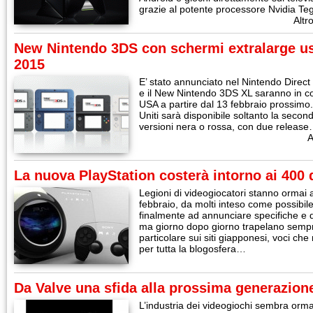
grazie al potente processore Nvidia T
Altr
New Nintendo 3DS con schermi extralarge usc
2015
E’ stato annunciato nel Nintendo Direct
e il New Nintendo 3DS XL saranno in c
USA a partire dal 13 febbraio prossimo. 
Uniti sarà disponibile soltanto la second
versioni nera o rossa, con due releas
A
La nuova PlayStation costerà intorno ai 400 
Legioni di videogiocatori stanno ormai 
febbraio, da molti inteso come possibile
finalmente ad annunciare specifiche e d
ma giorno dopo giorno trapelano sempre
particolare sui siti giapponesi, voci c
per tutta la blogosfera…
Da Valve una sfida alla prossima generazion
L’industria dei videogiochi sembra orma