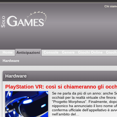
Chi siam
Home
Console
Genere
Giochi Online
Gioch
Anticipazioni
Hardware
Hardware
PlayStation VR: così si chiameranno gli occhi
Se ne parla da più di un anno: anche S
occhiali per la realtà virtuale che fino
“Progetto Morpheus“. Finalmente, dopo v
nipponico ha annunciato il loro nome uf
conferma ufficiale dell’appellativo è a
nell’ambito del…