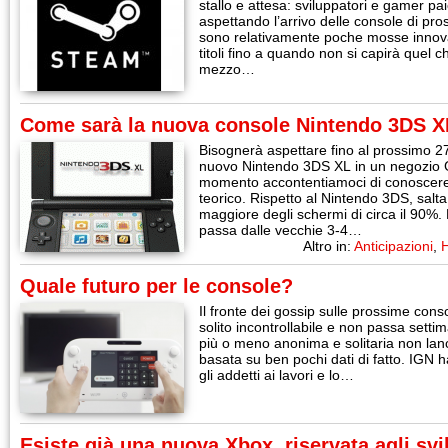
stallo e attesa: sviluppatori e gamer paio
aspettando l’arrivo delle console di pr
sono relativamente poche mosse innova
titoli fino a quando non si capirà quel 
mezzo…
Come sarà la nuova console Nintendo 3DS 
Bisognerà aspettare fino al prossimo 27
nuovo Nintendo 3DS XL in un negozio 
momento accontentiamoci di conoscere l
teorico. Rispetto al Nintendo 3DS, salta
maggiore degli schermi di circa il 90%. 
passa dalle vecchie 3-4…
Altro in:
Anticipazioni
,
Quale futuro per le console?
Il fronte dei gossip sulle prossime cons
solito incontrollabile e non passa set
più o meno anonima e solitaria non lanc
basata su ben pochi dati di fatto. IGN h
gli addetti ai lavori e lo…
Esiste già una nuova Xbox, riservata agli svi