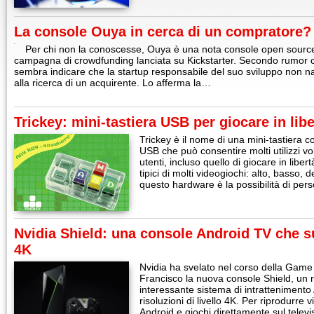
La console Ouya in cerca di un compratore?
Per chi non la conoscesse, Ouya è una nota console open source
campagna di crowdfunding lanciata su Kickstarter. Secondo rumor circo
sembra indicare che la startup responsabile del suo sviluppo non n
alla ricerca di un acquirente. Lo afferma la…
Trickey: mini-tastiera USB per giocare in libe
Trickey è il nome di una mini-tastiera
USB che può consentire molti utilizzi volt
utenti, incluso quello di giocare in libert
tipici di molti videogiochi: alto, basso, d
questo hardware è la possibilità di pers
Nvidia Shield: una console Android TV che su
4K
Nvidia ha svelato nel corso della Gam
Francisco la nuova console Shield, u
interessante sistema di intrattenimento
risoluzioni di livello 4K. Per riprodurre 
Android e giochi direttamente sul televi