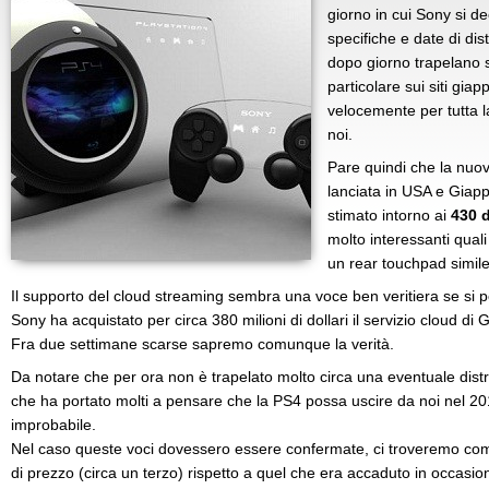
giorno in cui Sony si d
specifiche e date di dis
dopo giorno trapelano s
particolare sui siti gia
velocemente per tutta l
noi.
Pare quindi che la nu
lanciata in USA e Giapp
stimato intorno ai
430 d
molto interessanti quali
un rear touchpad simile
Il supporto del cloud streaming sembra una voce ben veritiera se si p
Sony ha acquistato per circa 380 milioni di dollari il servizio cloud di G
Fra due settimane scarse sapremo comunque la verità.
Da notare che per ora non è trapelato molto circa una eventuale distr
che ha portato molti a pensare che la PS4 possa uscire da noi nel 2
improbabile.
Nel caso queste voci dovessero essere confermate, ci troveremo co
di prezzo (circa un terzo) rispetto a quel che era accaduto in occasio