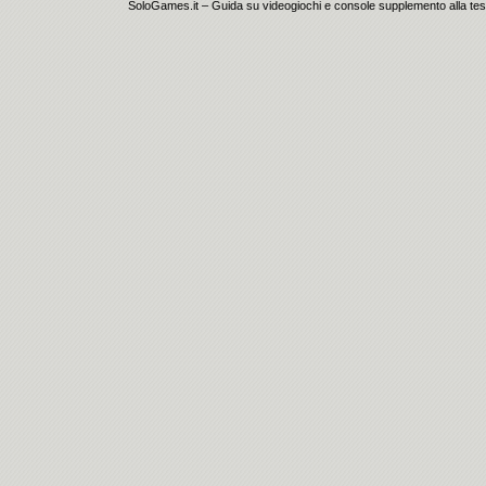
SoloGames.it – Guida su videogiochi e console supplemento alla testata