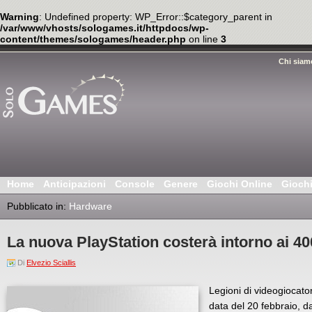
Warning
: Undefined property: WP_Error::$category_parent in
/var/www/vhosts/sologames.it/httpdocs/wp-
content/themes/sologames/header.php
on line
3
Chi siam
Home
Anticipazioni
Console
Genere
Giochi Online
Gioch
Pubblicato in:
Hardware
La nuova PlayStation costerà intorno ai 40
Di
Elvezio Sciallis
Legioni di videogiocato
data del 20 febbraio, d