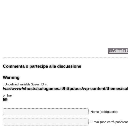
« Articolo 
Commenta o partecipa alla discussione
Warning
: Undefined variable $user_ID in
/var/www/vhosts/sologames.it/httpdocs/wp-content/themes/
on line
59
Nome (obbligatorio)
E-mail (non verrà pubblicata