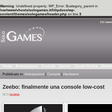
Warning
: Undefined property: WP_Error::$category_parent in
/var/www/vhosts/sologames.it/httpdocs/wp-
content/themes/sologames/header.php
on line
3
Chi siam
Home
Anticipazioni
Console
Genere
Giochi Online
Gioch
Pubblicato in:
Anticipazioni
|
Console
|
Hardware
Zeebo: finalmente una console low-cost
Di
nicoletta