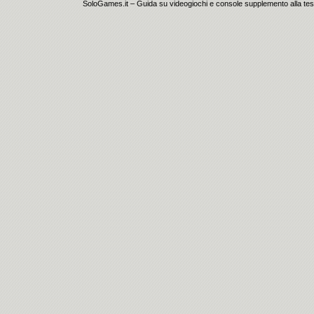
SoloGames.it – Guida su videogiochi e console supplemento alla testata