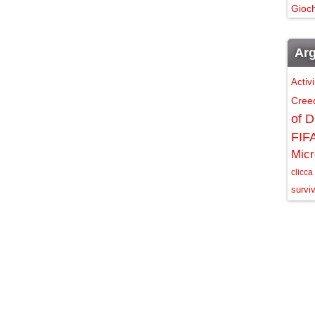
Gioch
Arg
Activ
Cree
of D
FIF
Micr
clicca
surviv