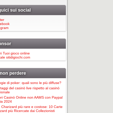
uici sui social
ter
ebook
egram
onsor
ri Tuoi gioco online
ale sitidigiochi.com
non perdere
ogie di poker: quali sono le più diffuse?
taggi del casinò live rispetto al casinò
zionale
ori Casinò Online non AAMS con Paypal
alia 2024
 Charizard più rare e costose: 10 Carte
zard più Ricercate dai Collezionisti