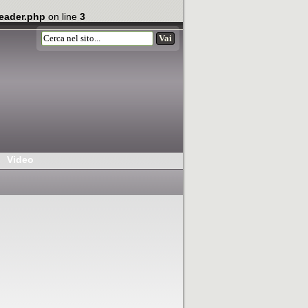
eader.php
on line
3
Video