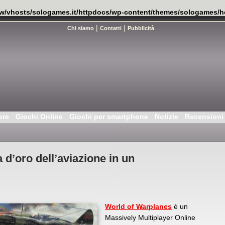
w/vhosts/sologames.it/httpdocs/wp-content/themes/sologames/h
|
|
Chi siamo
Contatti
Pubblicità
ere
Giochi Online
Giochi per smartphone
Notizie
Recensioni
 d’oro dell’aviazione in un
World of Warplanes
è un
Massively Multiplayer Online