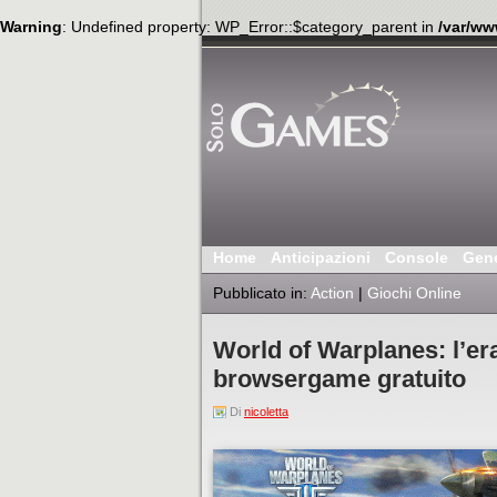
Warning
: Undefined property: WP_Error::$category_parent in
/var/ww
Home
Anticipazioni
Console
Gen
Pubblicato in:
Action
|
Giochi Online
World of Warplanes: l’era
browsergame gratuito
Di
nicoletta