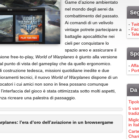
Game d’azione ambientato
nel mondo degli aerei da
Seg
combattimento del passato.
Ai comandi di un velivolo
-
Twit
-
Fac
vintage potrete partecipare a
-
Tel
battaglie apocalittiche nei
cieli per conquistare lo
spazio areo e assicurare il
Sp
sione free-to-play,
World of Warplanes
è giunto alla versione
dal punto di vista del gameplay che da quello ergonomico.
-
Affa
 costruzione tedesca, missioni quotidiane inedite e due
-
Port
ioramenti tecnici, il nuovo
World of Warplanes
dispone di un
giocatori i cui amici non sono in linea possano comunque
Da 
interfaccia del gioco è stata ottimizzata sotto molti aspetti,
nza ricreare una palestra di passaggio.
Tipol
5 van
tradi
Migli
rplanes: l’era d’oro dell’aviazione in un browsergame
in It
Carte
Chari