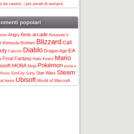
i da casinò, i più amati di sempre
omenti popolari
arcade
Angry Birds
Assassin's
ision
Blizzard
Call
d
Bethesda
BioWare
Diablo
uty
EA
Dragon Age
Capcom
Mario
A
Final Fantasy
Halo
Kinect
Pokémon
osoft
MOBA
Ninja
punta e
Steam
Star Wars
SimCity
Sony
Rovio
Ubisoft
World of Warcraft
al horror