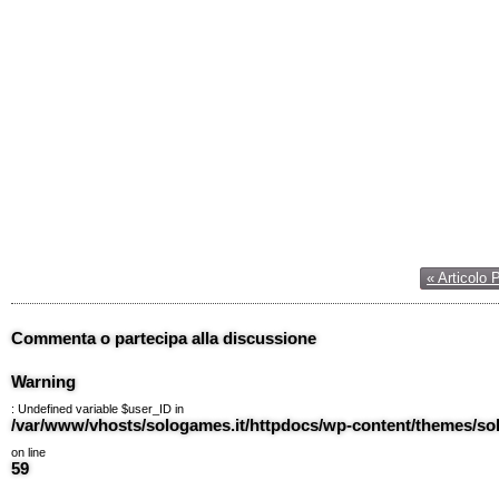
« Articolo 
Commenta o partecipa alla discussione
Warning
: Undefined variable $user_ID in
/var/www/vhosts/sologames.it/httpdocs/wp-content/themes/
on line
59