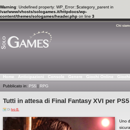
Warning
: Undefined property: WP_Error::$category_parent in
/var/www/vhosts/sologames.it/httpdocs/wp-
content/themes/sologames/header.php
on line
3
Chi siam
Home
Anticipazioni
Console
Genere
Giochi Online
Gioch
Pubblicato in:
PS5
|
RPG
Tutti in attesa di Final Fantasy XVI per PS5
Di
Ivo B.
Uno de
sicu