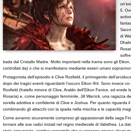
un’es
5. Ov
actio
fantas
Sacro
di Wa
Dhalm
Rosar
soffr
bada dal Cristallo Madre. Molto importanti nella trama sono gli Eikon,
controllati da) o che si manifestano mediante esseri umani soprannomi
Protagonista dell’episodio è Clive Rosfield, il primogenito dell’arcidu
dopo dei tragici eventi riguardanti l’oscuro Eikon Ifrit. Sono invece c
Rosfield (fratello minore di Clive, Araldo dell’Eikon Fenice, ed erede 
Rosaria) e, come personaggio femminile, Jill Warrick, una ragazza dei
sorella adottiva e confidente di Clive e Joshua. Per quanto riguarda 
combinando gli attacchi con la spada nella mischia e le capacità mag
Come avranno sicuramente compreso gli appassionati della saga Fina
tornare alle sue radici iniziali nel regno medievale di Valisthea. La dat
stata annunciata, sembra verosimile che ci vorranno ancora alcuni mes