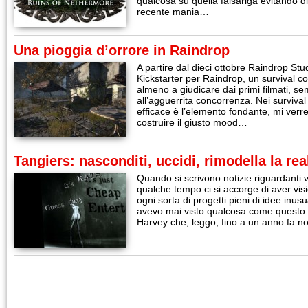
qualcosa su quella falsariga evitando d
recente mania…
Una pioggia d’orrore in Raindrop
A partire dal dieci ottobre Raindrop Stu
Kickstarter per Raindrop, un survival co
almeno a giudicare dai primi filmati, s
all’agguerrita concorrenza. Nei surviva
efficace è l’elemento fondante, mi verr
costruire il giusto mood…
Tangiers: nasconditi, uccidi, rimodella la re
Quando si scrivono notizie riguardanti 
qualche tempo ci si accorge di aver visio
ogni sorta di progetti pieni di idee inu
avevo mai visto qualcosa come questo 
Harvey che, leggo, fino a un anno fa 