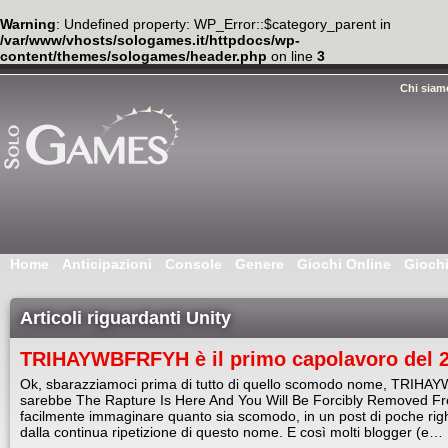
Warning
: Undefined property: WP_Error::$category_parent in
/var/www/vhosts/sologames.it/httpdocs/wp-
content/themes/sologames/header.php
on line
3
Chi siam
Home
Anticipazioni
Console
Genere
Giochi Online
Gioch
Articoli riguardanti Unity
TRIHAYWBFRFYH è il primo capolavoro del 
Ok, sbarazziamoci prima di tutto di quello scomodo nome, TRIHAYW
sarebbe The Rapture Is Here And You Will Be Forcibly Removed 
facilmente immaginare quanto sia scomodo, in un post di poche rig
dalla continua ripetizione di questo nome. E così molti blogger (e…