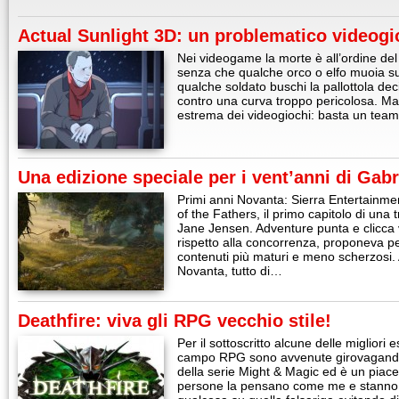
Actual Sunlight 3D: un problematico videogi
Nei videogame la morte è all’ordine de
senza che qualche orco o elfo muoia su
qualche soldato buschi la pallottola dec
contro una curva troppo pericolosa. Ma
estrema dei videogiochi: basta un tea
Una edizione speciale per i vent’anni di Gabr
Primi anni Novanta: Sierra Entertainmen
of the Fathers, il primo capitolo di una 
Jane Jensen. Adventure punta e clicca 
rispetto alla concorrenza, proponeva p
contenuti più maturi e meno scherzosi. A
Novanta, tutto di…
Deathfire: viva gli RPG vecchio stile!
Per il sottoscritto alcune delle migliori
campo RPG sono avvenute girovagando p
della serie Might & Magic ed è un piac
persone la pensano come me e stanno 