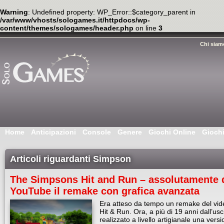
Warning
: Undefined property: WP_Error::$category_parent in
/var/www/vhosts/sologames.it/httpdocs/wp-
content/themes/sologames/header.php
on line
3
Chi siam
Home
Anticipazioni
Console
Genere
Giochi Online
Gioch
Articoli riguardanti Simpson
The Simpsons Hit and Run – assolutamente 
YouTube il remake con grafica avanzata
Era atteso da tempo un remake del vi
Hit & Run. Ora, a più di 19 anni dall’u
realizzato a livello artigianale una ver