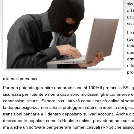
sic
ad 
uti
sca
Le 
(Se
fon
ope
orm
effe
pro
alla mail personale.
Pur non potendo garantire una protezione al 100% il protocollo SSL 
sicurezza per l’utente e non a caso sono moltissimi gli e-commerce e 
connessioni sicure. Settore in cui attività come i casinò online si son
la doppia esigenza, non solo di proteggere i dati e le identità dei gioc
transizioni bancarie e il denaro depositato sui vari account. Anche gi
decisamente popolari, come la Roulette online, prevedono non solo un
ma anche un software per generare numeri casuali (RNG) che assicura l