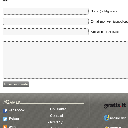
Nome (obbligatorio)
E-mail (non verrà pubblicata
Sito Web (opzionale)
Chi siamo
Facebook
Contatti
Twitter
Privacy
RSS