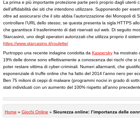
La prima e più importante protezione parte però proprio dagli utenti 
dell’affidabilità dei siti che intendono utilizzare. Supponendo per esemp
oltre ad assicurarsi che il sito abbia l’autorizzazione dei Monopoli di
controllare l’URL dello stesso; se questa presenta la sigla HTTPS allo
che garantisce il trasferimento di dati riservati sul web. Di seguito mo
Starcasinò, uno degli operatori autorizzati che utilizza proprio il sist
https://www.starcasino.it/roulette/
Purtroppo una recente indagine condotta da
Kaspersky
ha mostrato ch
19% delle donne sono effettivamente a conoscenza dei rischi che si cor
poter restare vittima di cyber-criminali. Numeri allarmanti, che giusti
esponenziale di truffe online che ha fatto del 2014 l’anno nero per ec
Ben 75 milioni di ceppi di malware (programmi nocivi in grado di sott
stati individuati con un aumento del 100% rispetto all’anno precedent
Home
»
Giochi Online
»
Sicurezza online: l’importanza delle co