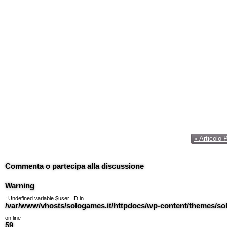
« Articolo 
Commenta o partecipa alla discussione
Warning
: Undefined variable $user_ID in
/var/www/vhosts/sologames.it/httpdocs/wp-content/themes/
on line
59