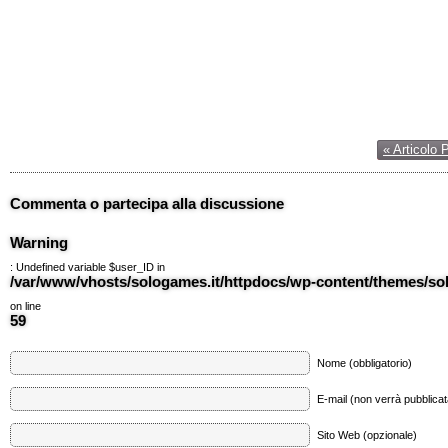
« Articolo 
Commenta o partecipa alla discussione
Warning
: Undefined variable $user_ID in
/var/www/vhosts/sologames.it/httpdocs/wp-content/themes/
on line
59
Nome (obbligatorio)
E-mail (non verrà pubblicata
Sito Web (opzionale)