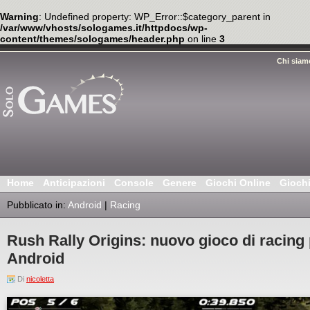
Warning
: Undefined property: WP_Error::$category_parent in
/var/www/vhosts/sologames.it/httpdocs/wp-
content/themes/sologames/header.php
on line
3
Chi siam
Home
Anticipazioni
Console
Genere
Giochi Online
Gioch
Pubblicato in:
Android
|
Racing
Rush Rally Origins: nuovo gioco di racing 
Android
Di
nicoletta