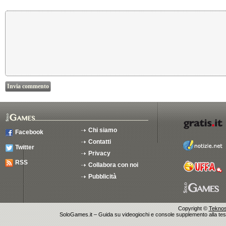
Chi siamo
Facebook
Contatti
Twitter
Privacy
RSS
Collabora con noi
Pubblicità
Copyright ©
Teknosu
SoloGames.it – Guida su videogiochi e console supplemento alla testata