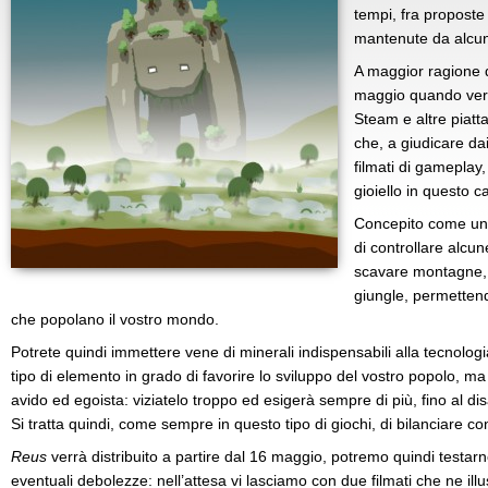
tempi, fra propost
mantenute da alcuni
A maggior ragione d
maggio quando verrà
Steam e altre piat
che, a giudicare dai
filmati di gameplay
gioiello in questo 
Concepito come un 
di controllare alcun
scavare montagne, 
giungle, permettend
che popolano il vostro mondo.
Potrete quindi immettere vene di minerali indispensabili alla tecnologi
tipo di elemento in grado di favorire lo sviluppo del vostro popolo, m
avido ed egoista: viziatelo troppo ed esigerà sempre di più, fino al dis
Si tratta quindi, come sempre in questo tipo di giochi, di bilanciare co
Reus
verrà distribuito a partire dal 16 maggio, potremo quindi testarne
eventuali debolezze: nell’attesa vi lasciamo con due filmati che ne illus