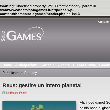
Warning
: Undefined property: WP_Error::$category_parent in
/var/www/vhosts/sologames.it/httpdocs/wp-
content/themes/sologames/header.php
on line
3
Chi siam
Home
Anticipazioni
Console
Genere
Giochi Online
Gioch
Pubblicato in:
Fantasy
Reus: gestire un intero pianeta!
Di
Elvezio Sciallis
Ah, il god game! S
solida base di gioca