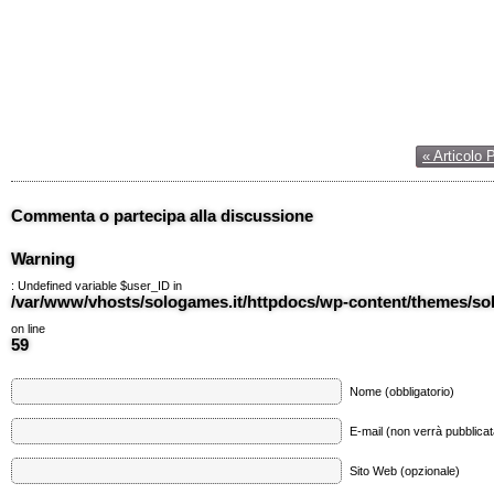
« Articolo 
Commenta o partecipa alla discussione
Warning
: Undefined variable $user_ID in
/var/www/vhosts/sologames.it/httpdocs/wp-content/themes/
on line
59
Nome (obbligatorio)
E-mail (non verrà pubblicata
Sito Web (opzionale)