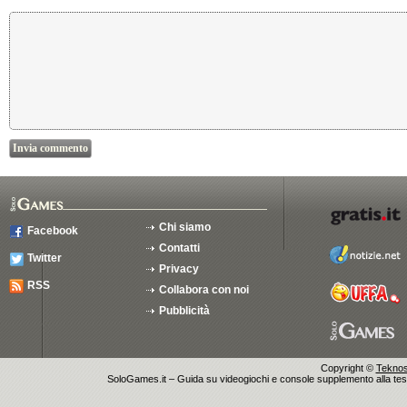
Chi siamo
Facebook
Contatti
Twitter
Privacy
RSS
Collabora con noi
Pubblicità
Copyright ©
Teknosu
SoloGames.it – Guida su videogiochi e console supplemento alla testata