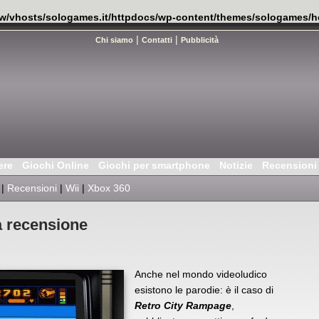
w/vhosts/sologames.it/httpdocs/wp-content/themes/sologames/h
|
|
Chi siamo
Contatti
Pubblicità
ere
Giochi Online
Giochi per smartphone
Notizie
Recensioni
|
Recensioni
|
Wii
|
Xbox 360
a recensione
Anche nel mondo videoludico
esistono le parodie: è il caso di
Retro City Rampage
,