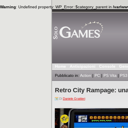
Warning
: Undefined property: WP_Error::$category_parent in
/var/ww
Home
Anticipazioni
Console
Gen
Pubblicato in:
Action
|
PC
|
PS Vita
|
PS3
Retro City Rampage: un
Di
Daniele Grattieri