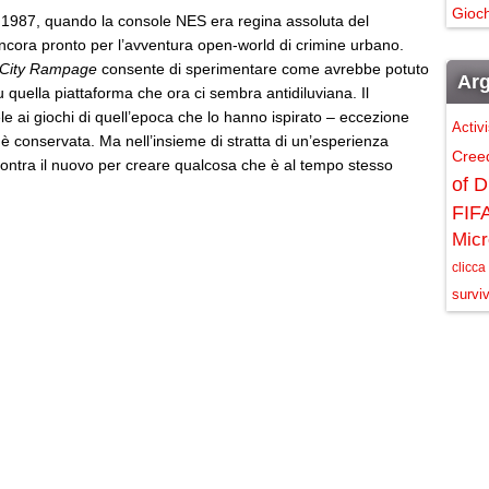
Gioch
nel 1987, quando la console NES era regina assoluta del
ncora pronto per l’avventura open-world di crimine urbano.
 City Rampage
consente di sperimentare come avrebbe potuto
Arg
 quella piattaforma che ora ci sembra antidiluviana. Il
 ai giochi di quell’epoca che lo hanno ispirato – eccezione
Activ
si è conservata. Ma nell’insieme di stratta di un’esperienza
Cree
contra il nuovo per creare qualcosa che è al tempo stesso
of D
FIF
Micr
clicca
surviv