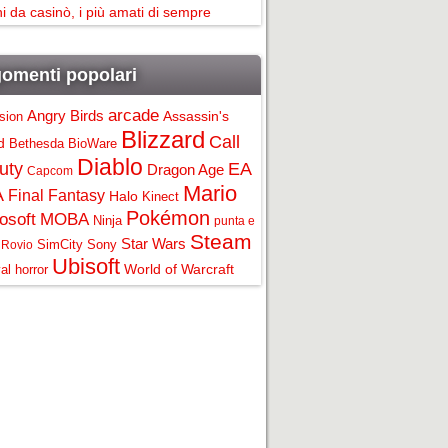
i da casinò, i più amati di sempre
omenti popolari
arcade
Angry Birds
Assassin's
ision
Blizzard
Call
d
Bethesda
BioWare
Diablo
uty
EA
Dragon Age
Capcom
Mario
A
Final Fantasy
Halo
Kinect
Pokémon
osoft
MOBA
Ninja
punta e
Steam
Star Wars
SimCity
Sony
Rovio
Ubisoft
World of Warcraft
al horror