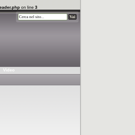
eader.php
on line
3
Video