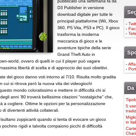
pubblicato una settimana fa da
D3 Publisher in versione
Seg
download digitale per tutte le
principali piattaforme (Wii, Xbox
-
Twit
360, PS Vita, PS3 e PC). Il gioco
-
Fac
-
Tel
trasforma la moderna
meccanica di gioco e le
avventure tipiche della serie
Sp
Grand Theft Auto in
pen-world, ovvero di quelli in cui il player può vagare
-
Affa
assima libertà di scelta e di approccio dei suoi obiettivi.
-
Port
te del gioco danno voti intorno al 7/10. Risulta molto gradita
n cui si ritrova però la nuova vita dei videogiochi
Da 
uesto mondo coloratissimo e mettere in difficoltà chi si
egli anni ’80 troverà bellissime citazioni “nostalgiche” che,
Tipol
rà a cogliere. Ottime le opzioni per la personalizzazione
5 van
i divertenti attività collaterali.
tradi
Migli
 risultano zoppicanti quando si tenta di evocare un gioco
in It
n pochino rigidi e talvolta compaiono picchi di difficoltà
Carte
Chari