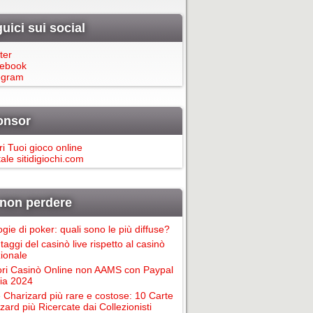
uici sui social
ter
ebook
egram
onsor
ri Tuoi gioco online
ale sitidigiochi.com
non perdere
ogie di poker: quali sono le più diffuse?
taggi del casinò live rispetto al casinò
zionale
ori Casinò Online non AAMS con Paypal
alia 2024
 Charizard più rare e costose: 10 Carte
zard più Ricercate dai Collezionisti