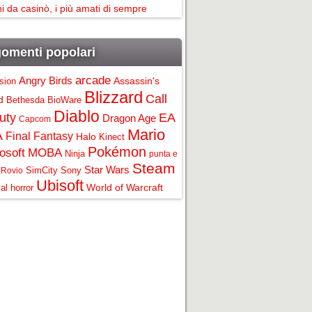
i da casinò, i più amati di sempre
omenti popolari
arcade
Angry Birds
Assassin's
ision
Blizzard
Call
d
Bethesda
BioWare
Diablo
uty
EA
Dragon Age
Capcom
Mario
A
Final Fantasy
Halo
Kinect
Pokémon
osoft
MOBA
Ninja
punta e
Steam
Star Wars
SimCity
Sony
Rovio
Ubisoft
World of Warcraft
al horror