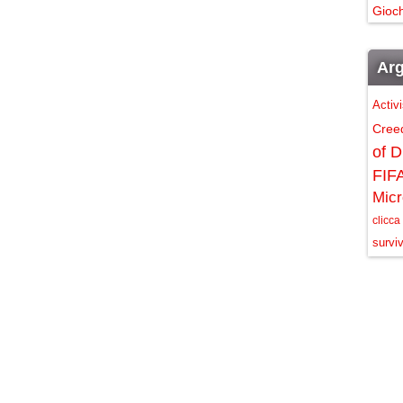
Gioch
Arg
Activ
Cree
of D
FIF
Micr
clicca
surviv