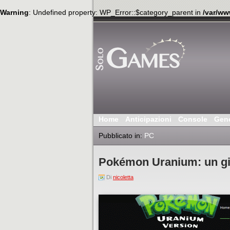
Warning
: Undefined property: WP_Error::$category_parent in
/var/ww
Home
Anticipazioni
Console
Gen
Pubblicato in:
PC
Pokémon Uranium: un gioc
Di
nicoletta