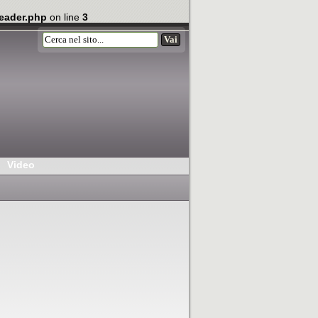
eader.php
on line
3
Video