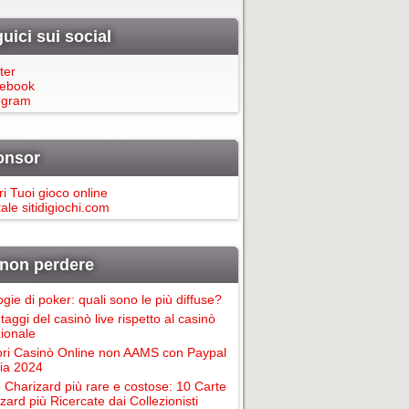
uici sui social
ter
ebook
egram
onsor
ri Tuoi gioco online
ale sitidigiochi.com
non perdere
ogie di poker: quali sono le più diffuse?
taggi del casinò live rispetto al casinò
zionale
ori Casinò Online non AAMS con Paypal
alia 2024
 Charizard più rare e costose: 10 Carte
zard più Ricercate dai Collezionisti