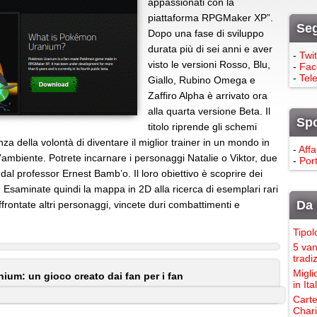
appassionati con la
piattaforma RPGMaker XP”.
Seg
Dopo una fase di sviluppo
durata più di sei anni e aver
-
Twit
visto le versioni Rosso, Blu,
-
Fac
-
Tel
Giallo, Rubino Omega e
Zaffiro Alpha è arrivato ora
alla quarta versione Beta. Il
Sp
titolo riprende gli schemi
anza della volontà di diventare il miglior trainer in un mondo in
-
Affa
’ambiente. Potrete incarnare i personaggi Natalie o Viktor, due
-
Port
 dal professor Ernest Bamb’o. Il loro obiettivo è scoprire dei
 Esaminate quindi la mappa in 2D alla ricerca di esemplari rari
Da 
affrontate altri personaggi, vincete duri combattimenti e
Tipol
5 van
tradi
Migli
um: un gioco creato dai fan per i fan
in It
Carte
Chari