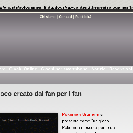
w/vhosts/sologames.it/httpdocs/wp-content/themes/sologames/h
|
|
Chi siamo
Contatti
Pubblicità
ere
Giochi Online
Giochi per smartphone
Notizie
Recensioni
o creato dai fan per i fan
Pokémon Uranium
si
presenta come “un gioco
Pokémon messo a punto da