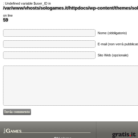
: Undefined variable $user_ID in
/var/www/vhosts/sologames.it/httpdocs/wp-content/themes/
on line
59
Nome (obbligatorio)
E-mail (non verrà pubblicata
Sito Web (opzionale)