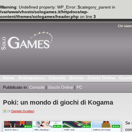
Warning
: Undefined property: WP_Error::$category_parent in
/var/www/vhosts/sologames.it/httpdocs/wp-
content/themes/sologames/header.php
on line
3
Chi siam
Home
Anticipazioni
Console
Genere
Giochi Online
Gioch
Pubblicato in:
Console
|
Giochi Online
|
PC
Poki: un mondo di giochi di Kogama
Di
Daniele Grattieri
Se 
con