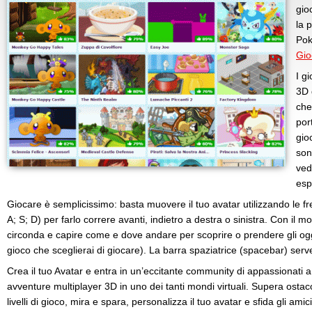
gio
la p
Pok
Gio
I g
3D 
che
por
gioc
son
ved
esp
Giocare è semplicissimo: basta muovere il tuo avatar utilizzando le fre
A; S; D) per farlo correre avanti, indietro a destra o sinistra. Con il m
circonda e capire come e dove andare per scoprire o prendere gli ogge
gioco che sceglierai di giocare). La barra spaziatrice (spacebar) serve 
Crea il tuo Avatar e entra in un’eccitante community di appassionati 
avventure multiplayer 3D in uno dei tanti mondi virtuali. Supera ostacol
livelli di gioco, mira e spara, personalizza il tuo avatar e sfida gli ami