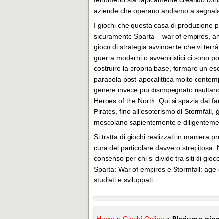
fenomeno sta rapidamente creando consen
aziende che operano andiamo a segnal
I giochi che questa casa di produzione pro
sicuramente Sparta – war of empires, amb
gioco di strategia avvincente che vi terrà 
guerra moderni o avveniristici ci sono po
costruire la propria base, formare un es
parabola post-apocalittica molto contem
genere invece più disimpegnato risultano 
Heroes of the North. Qui si spazia dal fa
Pirates, fino all’esoterismo di Stormfall,
mescolano sapientemente e diligenteme
Si tratta di giochi realizzati in manier
cura del particolare davvero strepitosa. 
consenso per chi si divide tra siti di gioc
Sparta: War of empires e Stormfall: age o
studiati e sviluppati.
Home
»
Giochi Online
»
Plarium e gioc