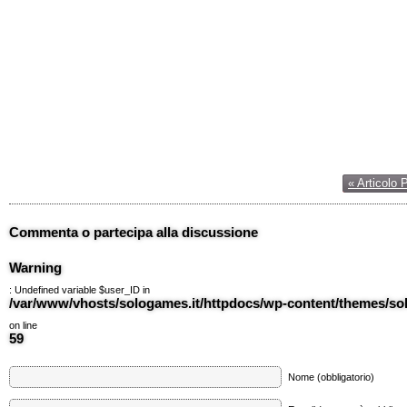
« Articolo 
Commenta o partecipa alla discussione
Warning
: Undefined variable $user_ID in
/var/www/vhosts/sologames.it/httpdocs/wp-content/themes/
on line
59
Nome (obbligatorio)