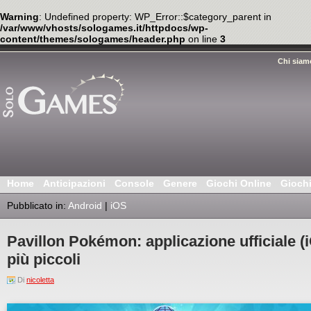
Warning
: Undefined property: WP_Error::$category_parent in
/var/www/vhosts/sologames.it/httpdocs/wp-
content/themes/sologames/header.php
on line
3
Chi siam
Home
Anticipazioni
Console
Genere
Giochi Online
Gioch
Pubblicato in:
Android
|
iOS
Pavillon Pokémon: applicazione ufficiale (
più piccoli
Di
nicoletta