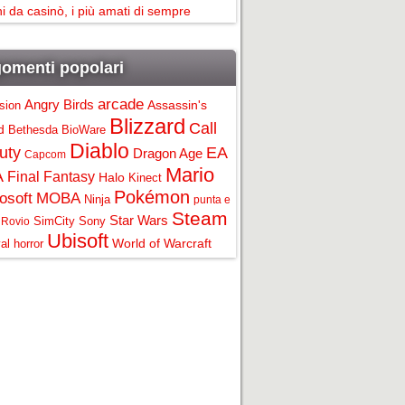
i da casinò, i più amati di sempre
omenti popolari
arcade
Angry Birds
Assassin's
ision
Blizzard
Call
d
Bethesda
BioWare
Diablo
uty
EA
Dragon Age
Capcom
Mario
A
Final Fantasy
Halo
Kinect
Pokémon
osoft
MOBA
Ninja
punta e
Steam
Star Wars
SimCity
Sony
Rovio
Ubisoft
World of Warcraft
al horror