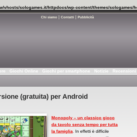
w/vhosts/sologames.it/httpdocs/wp-content/themes/sologames/h
|
|
Chi siamo
Contatti
Pubblicità
ere
Giochi Online
Giochi per smartphone
Notizie
Recensioni
ione (gratuita) per Android
Monopoly – un classico gioco
da tavolo senza tempo per tutta
la famiglia
. In effetti è difficile