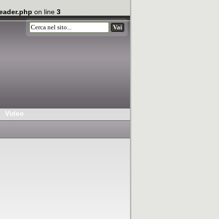
eader.php
on line
3
Video