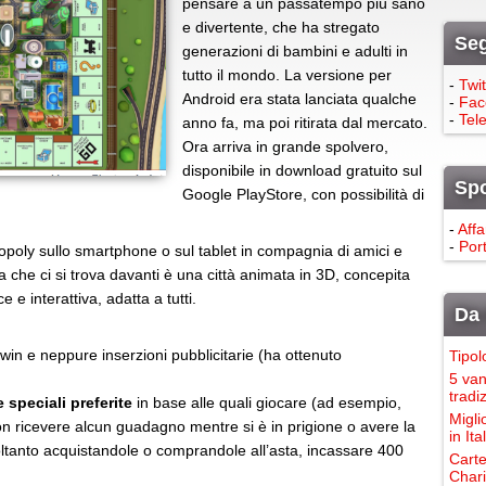
pensare a un passatempo più sano
e divertente, che ha stregato
Seg
generazioni di bambini e adulti in
tutto il mondo. La versione per
-
Twit
Android era stata lanciata qualche
-
Fac
-
Tel
anno fa, ma poi ritirata dal mercato.
Ora arriva in grande spolvero,
disponibile in download gratuito sul
Sp
Google PlayStore, con possibilità di
-
Affa
-
Port
poly sullo smartphone o sul tablet in compagnia di amici e
la che ci si trova davanti è una città animata in 3D, concepita
 e interattiva, adatta a tutti.
Da 
-win e neppure inserzioni pubblicitarie (ha ottenuto
Tipol
5 van
tradi
 speciali preferite
in base alle quali giocare (ad esempio,
Migli
non ricevere alcun guadagno mentre si è in prigione o avere la
in It
soltanto acquistandole o comprandole all’asta, incassare 400
Carte
Chari