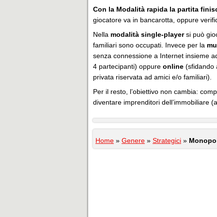
Con la Modalità rapida la partita fini
giocatore va in bancarotta, oppure verific
Nella
modalità single-player
si può gioc
familiari sono occupati. Invece per la
mul
senza connessione a Internet insieme ad 
4 partecipanti) oppure
online
(sfidando a
privata riservata ad amici e/o familiari).
Per il resto, l’obiettivo non cambia: comp
diventare imprenditori dell’immobiliare (a
Home
»
Genere
»
Strategici
»
Monopoly