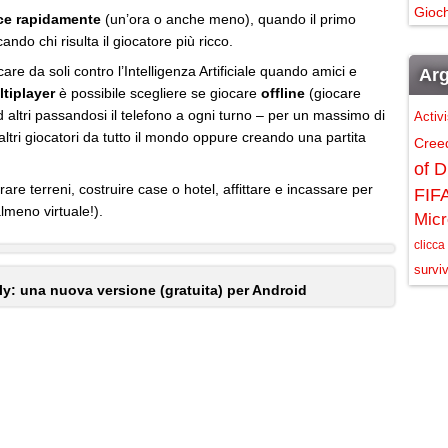
Gioch
sce rapidamente
(un’ora o anche meno), quando il primo
ando chi risulta il giocatore più ricco.
are da soli contro l’Intelligenza Artificiale quando amici e
Arg
tiplayer
è possibile scegliere se giocare
offline
(giocare
altri passandosi il telefono a ogni turno – per un massimo di
Activ
ltri giocatori da tutto il mondo oppure creando una partita
Cree
of D
rare terreni, costruire case o hotel, affittare e incassare per
FIF
lmeno virtuale!).
Micr
clicca
surviv
: una nuova versione (gratuita) per Android