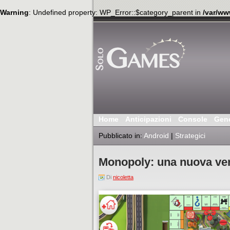
Warning
: Undefined property: WP_Error::$category_parent in
/var/ww
Home
Anticipazioni
Console
Gen
Pubblicato in:
Android
|
Strategici
Monopoly: una nuova vers
Di
nicoletta