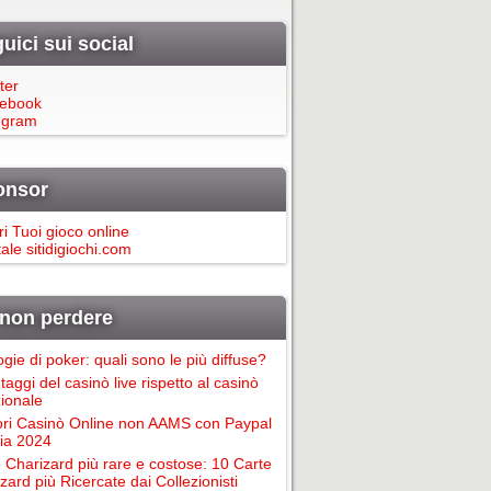
uici sui social
ter
ebook
egram
onsor
ri Tuoi gioco online
ale sitidigiochi.com
non perdere
ogie di poker: quali sono le più diffuse?
taggi del casinò live rispetto al casinò
zionale
ori Casinò Online non AAMS con Paypal
alia 2024
 Charizard più rare e costose: 10 Carte
zard più Ricercate dai Collezionisti