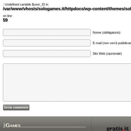
: Undefined variable $user_ID in
/var/www/vhosts/sologames.it/httpdocs/wp-content/themes/
on line
59
Nome (obbligatorio)
E-mail (non verrà pubblicata
Sito Web (opzionale)