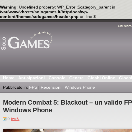
Warning
: Undefined property: WP_Error::$category_parent in
/var/www/vhosts/sologames.it/httpdocs/wp-
content/themes/sologames/header.php
on line
3
Chi siam
Home
Anticipazioni
Console
Genere
Giochi Online
Gioch
Pubblicato in:
FPS
|
Recensioni
|
Windows Phone
Modern Combat 5: Blackout – un valido FP
Windows Phone
Di
Ivo B.