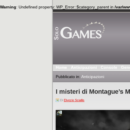
Warning
: Undefined property: WP_Error::$category_parent in
/var/ww
Home
Anticipazioni
Console
Gen
Pubblicato in:
Anticipazioni
I misteri di Montague’s 
Di
Elvezio Sciallis