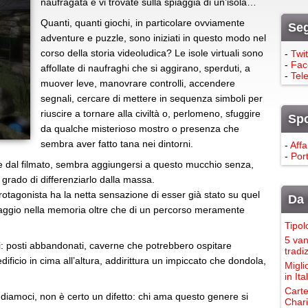
naufragata e vi trovate sulla spiaggia di un’isola…
Quanti, quanti giochi, in particolare ovviamente
Seg
adventure e puzzle, sono iniziati in questo modo nel
corso della storia videoludica? Le isole virtuali sono
-
Twit
-
Fac
affollate di naufraghi che si aggirano, sperduti, a
-
Tel
muover leve, manovrare controlli, accendere
segnali, cercare di mettere in sequenza simboli per
riuscire a tornare alla civiltà o, perlomeno, sfuggire
Sp
da qualche misterioso mostro o presenza che
sembra aver fatto tana nei dintorni.
-
Affa
-
Port
e dal filmato, sembra aggiungersi a questo mucchio senza,
 grado di differenziarlo dalla massa.
 protagonista ha la netta sensazione di esser già stato su quel
Da 
n viaggio nella memoria oltre che di un percorso meramente
Tipol
5 van
ti: posti abbandonati, caverne che potrebbero ospitare
tradi
edificio in cima all’altura, addirittura un impiccato che dondola,
Migli
in It
Carte
endiamoci, non è certo un difetto: chi ama questo genere si
Chari