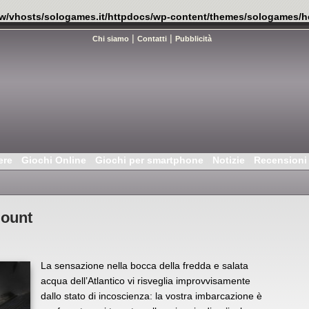
w/vhosts/sologames.it/httpdocs/wp-content/themes/sologames/h
|
|
Chi siamo
Contatti
Pubblicità
ere
Giochi Online
Giochi per smartphone
Notizie
Recensioni
Mount
La sensazione nella bocca della fredda e salata
acqua dell’Atlantico vi risveglia improvvisamente
dallo stato di incoscienza: la vostra imbarcazione è