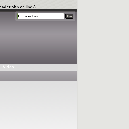
eader.php
on line
3
Video