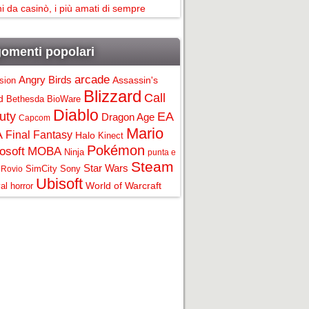
i da casinò, i più amati di sempre
omenti popolari
arcade
Angry Birds
Assassin's
ision
Blizzard
Call
d
Bethesda
BioWare
Diablo
uty
EA
Dragon Age
Capcom
Mario
A
Final Fantasy
Halo
Kinect
Pokémon
osoft
MOBA
Ninja
punta e
Steam
Star Wars
SimCity
Sony
Rovio
Ubisoft
World of Warcraft
al horror