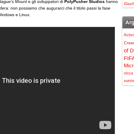
tague’s Mount
e gli sviluppatori di
PolyPusher Studios
hanno
Gioch
sfera: non possiamo che augurarci che il titolo passi la fase
Windows e Linux.
Arg
Activ
Cree
of D
FIF
Micr
clicca
surviv