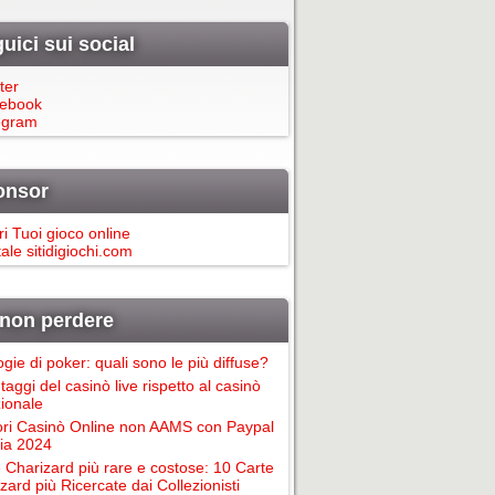
uici sui social
ter
ebook
egram
onsor
ri Tuoi gioco online
ale sitidigiochi.com
non perdere
ogie di poker: quali sono le più diffuse?
taggi del casinò live rispetto al casinò
zionale
ori Casinò Online non AAMS con Paypal
alia 2024
 Charizard più rare e costose: 10 Carte
zard più Ricercate dai Collezionisti