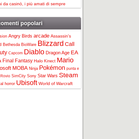
i da casinò, i più amati di sempre
omenti popolari
arcade
Angry Birds
Assassin's
ision
Blizzard
Call
d
Bethesda
BioWare
Diablo
uty
EA
Dragon Age
Capcom
Mario
A
Final Fantasy
Halo
Kinect
Pokémon
osoft
MOBA
Ninja
punta e
Steam
Star Wars
SimCity
Sony
Rovio
Ubisoft
World of Warcraft
al horror