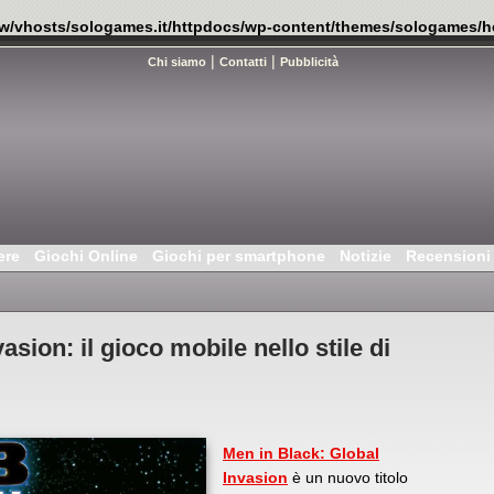
w/vhosts/sologames.it/httpdocs/wp-content/themes/sologames/h
|
|
Chi siamo
Contatti
Pubblicità
ere
Giochi Online
Giochi per smartphone
Notizie
Recensioni
sion: il gioco mobile nello stile di
Men in Black: Global
Invasion
è un nuovo titolo