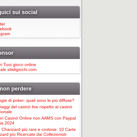
uici sui social
ter
ebook
egram
onsor
ri Tuoi gioco online
ale sitidigiochi.com
non perdere
ogie di poker: quali sono le più diffuse?
taggi del casinò live rispetto al casinò
zionale
ori Casinò Online non AAMS con Paypal
alia 2024
 Charizard più rare e costose: 10 Carte
zard più Ricercate dai Collezionisti