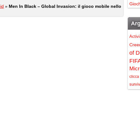
Gioch
id
»
Men In Black – Global Invasion: il gioco mobile nello
Arg
Activ
Cree
of D
FIF
Micr
clicca
surviv