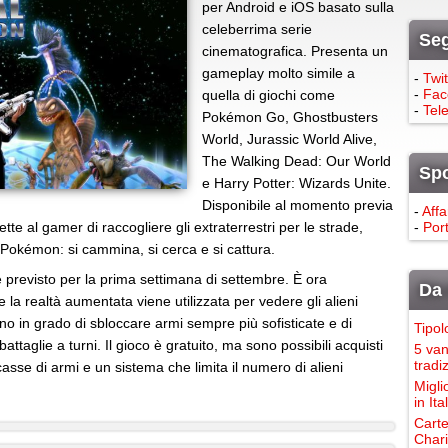
per Android e iOS basato sulla
celeberrima serie
Seg
cinematografica. Presenta un
gameplay molto simile a
-
Twit
-
Fac
quella di giochi come
-
Tel
Pokémon Go, Ghostbusters
World, Jurassic World Alive,
The Walking Dead: Our World
Sp
e Harry Potter: Wizards Unite.
Disponibile al momento previa
-
Affa
ette al gamer di raccogliere gli extraterrestri per le strade,
-
Port
Pokémon: si cammina, si cerca e si cattura.
si) è previsto per la prima settimana di settembre. È ora
Da 
 la realtà aumentata viene utilizzata per vedere gli alieni
ntano in grado di sbloccare armi sempre più sofisticate e di
Tipol
battaglie a turni. Il gioco è gratuito, ma sono possibili acquisti
5 van
tradi
sse di armi e un sistema che limita il numero di alieni
Migli
in It
Carte
Chari