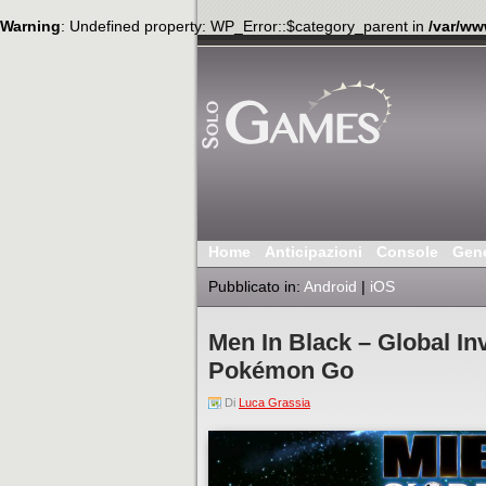
Warning
: Undefined property: WP_Error::$category_parent in
/var/ww
Home
Anticipazioni
Console
Gen
Pubblicato in:
Android
|
iOS
Men In Black – Global Inva
Pokémon Go
Di
Luca Grassia