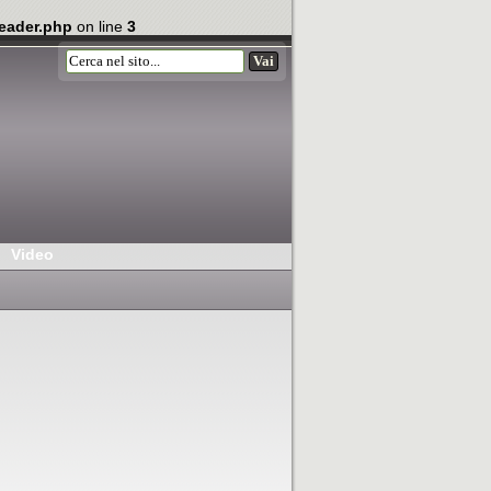
eader.php
on line
3
Video