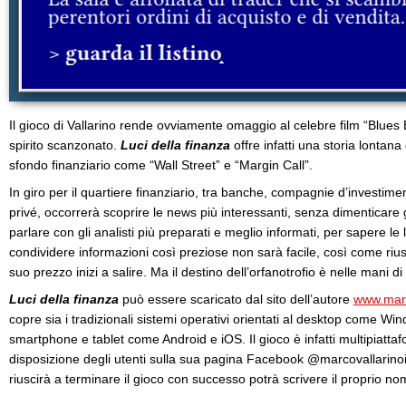
Il gioco di Vallarino rende ovviamente omaggio al celebre film “Blues B
spirito scanzonato.
Luci della finanza
offre infatti una storia lontana 
sfondo finanziario come “Wall Street” e “Margin Call”.
In giro per il quartiere finanziario, tra banche, compagnie d’investiment
privé, occorrerà scoprire le news più interessanti, senza dimenticare g
parlare con gli analisti più preparati e meglio informati, per sapere le l
condividere informazioni così preziose non sarà facile, così come riu
suo prezzo inizi a salire. Ma il destino dell’orfanotrofio è nelle mani d
Luci della finanza
può essere scaricato dal sito dell’autore
www.marc
copre sia i tradizionali sistemi operativi orientati al desktop come Wi
smartphone e tablet come Android e iOS. Il gioco è infatti multipiattafo
disposizione degli utenti sulla sua pagina Facebook @marcovallarinoit 
riuscirà a terminare il gioco con successo potrà scrivere il proprio 