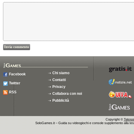
Chi siamo
Facebook
Contatti
Twitter
Privacy
RSS
Collabora con noi
Pubblicità
Copyright ©
Teknosu
SoloGames.it – Guida su videogiochi e console supplemento alla testata