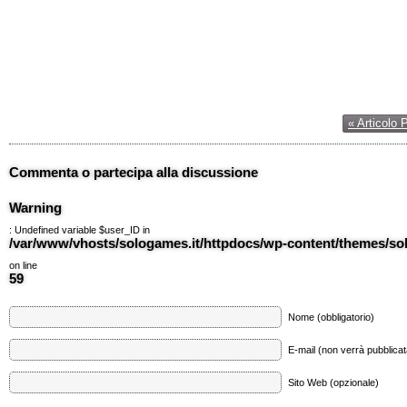
« Articolo 
Commenta o partecipa alla discussione
Warning
: Undefined variable $user_ID in
/var/www/vhosts/sologames.it/httpdocs/wp-content/themes/
on line
59
Nome (obbligatorio)
E-mail (non verrà pubblicata
Sito Web (opzionale)