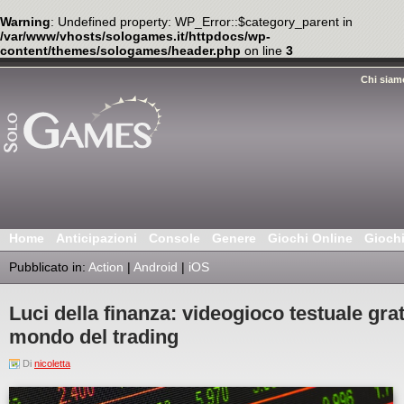
Warning
: Undefined property: WP_Error::$category_parent in
/var/www/vhosts/sologames.it/httpdocs/wp-
content/themes/sologames/header.php
on line
3
Chi siam
Home
Anticipazioni
Console
Genere
Giochi Online
Gioch
Pubblicato in:
Action
|
Android
|
iOS
Luci della finanza: videogioco testuale gra
mondo del trading
Di
nicoletta