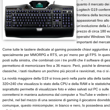
quanto il mercato dei
Logitech G19 conferm
frontiera della tecnic
appassionati fino al
un’evoluzione della 
prezzo di circa 180 eu
operativi Windows Vist
importanti del mercato
Come tutte le tastiere dedicate al gaming possiede chiavi aggiuntive at
specialmente per MMORPG e RTS, un po’ meno per gli FPS. In questa 
posti sulla sinistra, che combinati con i tre profili che il software di g
permettono di memorizzare fino a 36 macro. Però, poiché le dimension
classiche, i tasti risultano un pochino più piccoli e ravvicinati, ma ci s
La novità maggiore della G19 si trova però nella parte alta della tasti
320×240 che visualizza lo stato della CPU e della RAM e le statistich
soprattutto permette di visualizzare foto e video salvati sul PC o sulle 
connettersi in maniera autonoma dal computer a YouTube e vedere i fil
perché, nel bel mezzo di una sessione di gaming il giocatore dovrebb
comunque, questo minicomputer, in bianco e nero, lo possedeva an