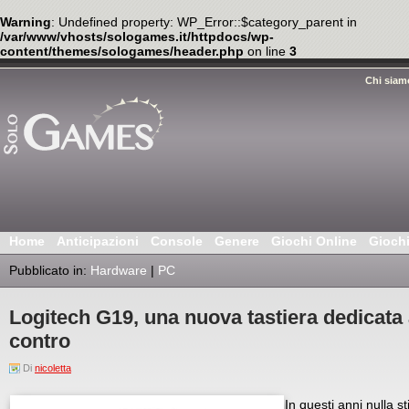
Warning
: Undefined property: WP_Error::$category_parent in
/var/www/vhosts/sologames.it/httpdocs/wp-
content/themes/sologames/header.php
on line
3
Chi siam
Home
Anticipazioni
Console
Genere
Giochi Online
Gioch
Pubblicato in:
Hardware
|
PC
Logitech G19, una nuova tastiera dedicata 
contro
Di
nicoletta
In questi anni nulla s