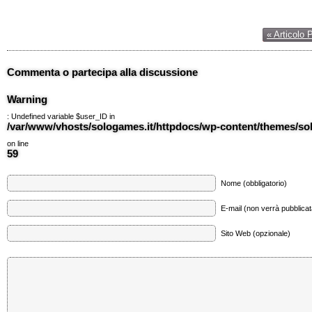
« Articolo 
Commenta o partecipa alla discussione
Warning
: Undefined variable $user_ID in
/var/www/vhosts/sologames.it/httpdocs/wp-content/themes/
on line
59
Nome (obbligatorio)
E-mail (non verrà pubblicata
Sito Web (opzionale)