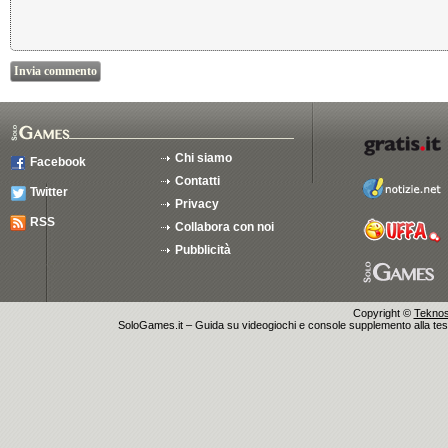
Chi siamo
Facebook
Contatti
Twitter
Privacy
RSS
Collabora con noi
Pubblicità
Copyright ©
Teknosu
SoloGames.it – Guida su videogiochi e console supplemento alla testata