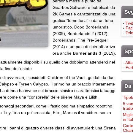
persona messi a punto da
Gearbox Software e pubblicati da
Seg
2K Games e caratterizzati da una
grafica “fumettosa” e da un tono
-
Twit
umoristico. Dopo Borderlands
-
Fac
-
Tel
(2009), Borderlands 2 (2012),
Borderlands: The Pre-Sequel
(2014) e un paio di spin-off arriva
Sp
ora anche
Borderlands 3
(2019).
 attualmente disponibili su quello che dobbiamo attenderci nel
-
Affa
-
Port
la fine dell’estate.
di avversari, i cosiddetti Children of the Vault, guidati da due
oy Calypso e Tyreen Calypso. Il primo ha un braccio interamente
Da 
La donna ha invece sul braccio sinistro i caratteristici tatuaggi
sere come una “consorella” delle sirene Maya e Lilith.
Tipol
5 van
sonaggi secondari, come il fastidioso ma simpatico robottino
tradi
Tiny Tina un po’ cresciuta, Ellie, Marcus il venditore senza
Migli
in It
Carte
re i panni di quattro diverse classi di avventurieri: una Sirena
Chari