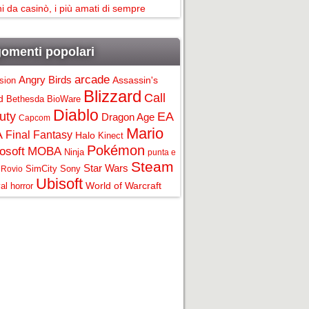
i da casinò, i più amati di sempre
omenti popolari
arcade
Angry Birds
Assassin's
ision
Blizzard
Call
d
Bethesda
BioWare
Diablo
uty
EA
Dragon Age
Capcom
Mario
A
Final Fantasy
Halo
Kinect
Pokémon
osoft
MOBA
Ninja
punta e
Steam
Star Wars
SimCity
Sony
Rovio
Ubisoft
World of Warcraft
al horror