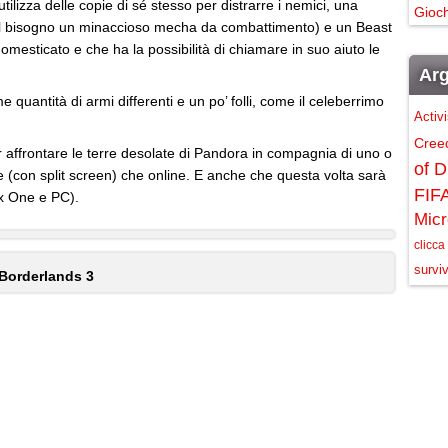
 utilizza delle copie di sé stesso per distrarre i nemici, una
Gioch
al bisogno un minaccioso mecha da combattimento) e un Beast
sticato e che ha la possibilità di chiamare in suo aiuto le
Arg
quantità di armi differenti e un po’ folli, come il celeberrimo
Activ
Cree
r affrontare le terre desolate di Pandora in compagnia di uno o
of D
ale (con split screen) che online. E anche che questa volta sarà
FIF
ox One e PC).
Micr
clicca
surviv
 Borderlands 3