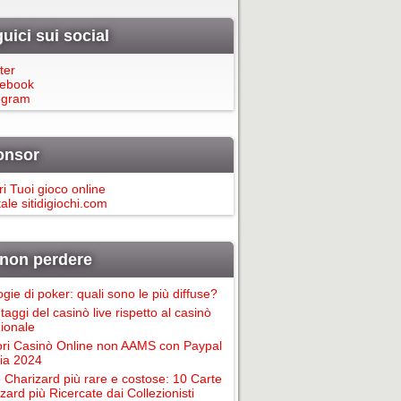
uici sui social
ter
ebook
egram
onsor
ri Tuoi gioco online
ale sitidigiochi.com
non perdere
ogie di poker: quali sono le più diffuse?
taggi del casinò live rispetto al casinò
zionale
ori Casinò Online non AAMS con Paypal
alia 2024
 Charizard più rare e costose: 10 Carte
zard più Ricercate dai Collezionisti