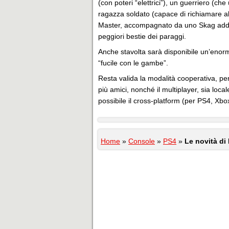
(con poteri “elettrici”), un guerriero (che
ragazza soldato (capace di richiamare 
Master, accompagnato da uno Skag addome
peggiori bestie dei paraggi.
Anche stavolta sarà disponibile un’enorme 
“fucile con le gambe”.
Resta valida la modalità cooperativa, pe
più amici, nonché il multiplayer, sia loc
possibile il cross-platform (per PS4, Xb
Home
»
Console
»
PS4
»
Le novità di