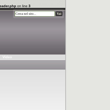
eader.php
on line
3
Video