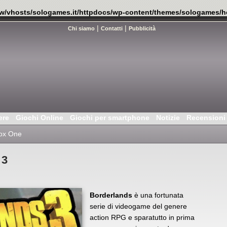
w/vhosts/sologames.it/httpdocs/wp-content/themes/sologames/h
|
|
Chi siamo
Contatti
Pubblicità
ere
Giochi Online
Giochi per smartphone
Notizie
Recensioni
ox One
 3
Borderlands
è una fortunata
serie di videogame del genere
action RPG e sparatutto in prima