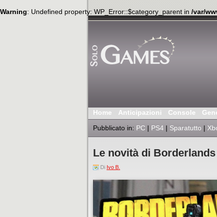
Warning
: Undefined property: WP_Error::$category_parent in
/var/ww
Home
Anticipazioni
Console
Gen
Pubblicato in:
PC
|
PS4
|
Sparatutto
|
Xb
Le novità di Borderlands
Di
Ivo B.