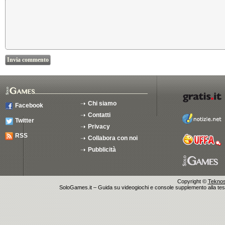
Chi siamo
Facebook
Contatti
Twitter
Privacy
RSS
Collabora con noi
Pubblicità
Copyright ©
Teknosu
SoloGames.it – Guida su videogiochi e console supplemento alla testata