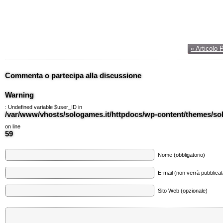
« Articolo 
Commenta o partecipa alla discussione
Warning
: Undefined variable $user_ID in
/var/www/vhosts/sologames.it/httpdocs/wp-content/themes/
on line
59
Nome (obbligatorio)
E-mail (non verrà pubblicata
Sito Web (opzionale)