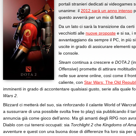
portali stranieri dedicati ai videogame
unanime: il
2012 sarà un anno intenso
p
questo avverrà per un mix di fattori.
Da un lato ci sarà la transizione da cert
vecchiotti alle
nuove proposte
e si sa, i
avvantaggiano da sempre il PC, in più s
uscite in grado di assicurare elementi s
le console.
Steam
continua a crescere e
DOTA 2
(i
Offensive
) promette di attirare moltitudin
nelle sue arene online, così come il fro
caliente, con
Star Wars: The Old Republ
imminenti in grado di accontentare qualsiasi gusto, serie alla quale 
Wars 2
.
Blizzard ci metterà del suo, sia rinforzando il calante World of Warcraft 
a sussurrare di una possibile svolta free to play) sia pubblicando il t
annuncia già come gioco dell’anno. Ma gli amanti degli RPG non avrann
Diablo con cui tenersi occupati: sia
Torchlight 2
che
Kingdoms of Ama
avventure e quest con una buona dose di differenze fra loro sia per qu