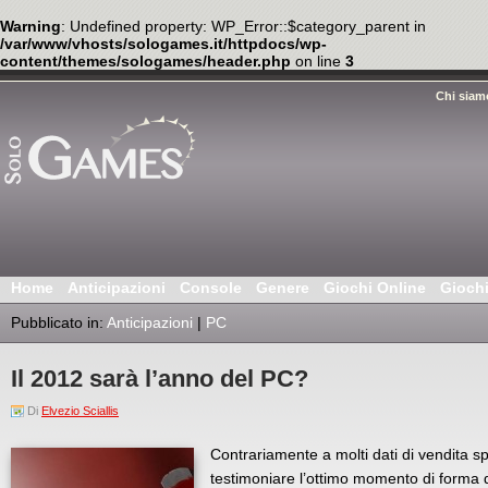
Warning
: Undefined property: WP_Error::$category_parent in
/var/www/vhosts/sologames.it/httpdocs/wp-
content/themes/sologames/header.php
on line
3
Chi siam
Home
Anticipazioni
Console
Genere
Giochi Online
Gioch
Pubblicato in:
Anticipazioni
|
PC
Il 2012 sarà l’anno del PC?
Di
Elvezio Sciallis
Contrariamente a molti dati di vendita 
testimoniare l’ottimo momento di forma de