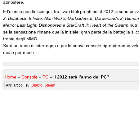
atmosfere.
E l’elenco non finisce qui, fra i vari titoli pronti per il 2012 ci sono p
2, BioShock: Infinite, Alan Wake, Darksiders II, Borderlands 2, Hitma
Metro: Last Light, Dishonored e StarCraft II: Heart of the Swarm
nutri
se la sensazione rimane quella iniziale: gran parte della battaglia si 
fronte degli MMO.
Sarà un anno di interregno e poi le nuove console riprenderanno ve
mese per mese…
Home
»
Console
»
PC
»
Il 2012 sarà l’anno del PC?
Altri articoli su:
Diablo
,
Steam