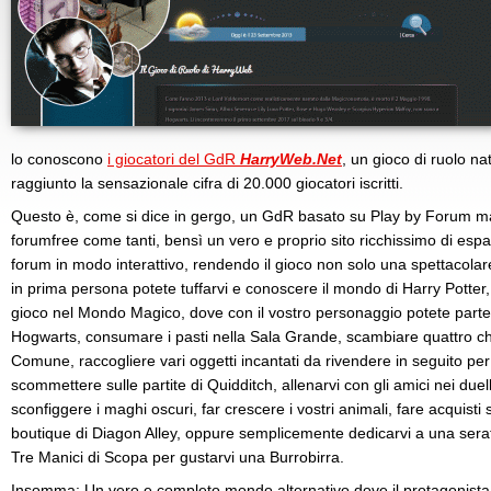
lo conoscono
i giocatori del GdR
HarryWeb.Net
, un gioco di ruolo na
raggiunto la sensazionale cifra di 20.000 giocatori iscritti.
Questo è, come si dice in gergo, un GdR basato su Play by Forum 
forumfree come tanti, bensì un vero e proprio sito ricchissimo di espa
forum in modo interattivo, rendendo il gioco non solo una spettacolar
in prima persona potete tuffarvi e conoscere il mondo di Harry Potter
gioco nel Mondo Magico, dove con il vostro personaggio potete parteci
Hogwarts, consumare i pasti nella Sala Grande, scambiare quattro chia
Comune, raccogliere vari oggetti incantati da rivendere in seguito p
scommettere sulle partite di Quidditch, allenarvi con gli amici nei duell
sconfiggere i maghi oscuri, far crescere i vostri animali, fare acquisti s
boutique di Diagon Alley, oppure semplicemente dedicarvi a una serata
Tre Manici di Scopa per gustarvi una Burrobirra.
Insomma: Un vero e completo mondo alternativo dove il protagonista sie