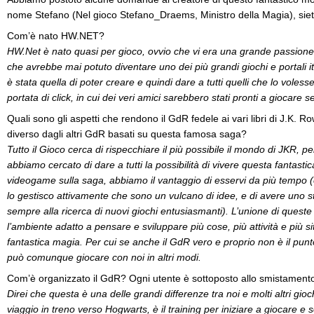
nome Stefano (Nel gioco Stefano_Draems, Ministro della Magia), siet
Com’è nato HW.NET?
HW.Net è nato quasi per gioco, ovvio che vi era una grande passion
che avrebbe mai potuto diventare uno dei più grandi giochi e portali ital
è stata quella di poter creare e quindi dare a tutti quelli che lo vole
portata di click, in cui dei veri amici sarebbero stati pronti a giocare
Quali sono gli aspetti che rendono il GdR fedele ai vari libri di J.K. R
diverso dagli altri GdR basati su questa famosa saga?
Tutto il Gioco cerca di rispecchiare il più possibile il mondo di JKR, pe
abbiamo cercato di dare a tutti la possibilità di vivere questa fantastic
videogame sulla saga, abbiamo il vantaggio di esservi da più tempo 
lo gestisco attivamente che sono un vulcano di idee, e di avere uno st
sempre alla ricerca di nuovi giochi entusiasmanti). L’unione di queste 
l’ambiente adatto a pensare e sviluppare più cose, più attività e più si
fantastica magia. Per cui se anche il GdR vero e proprio non è il punt
può comunque giocare con noi in altri modi.
Com’è organizzato il GdR? Ogni utente è sottoposto allo smistament
Direi che questa è una delle grandi differenze tra noi e molti altri gio
viaggio in treno verso Hogwarts, è il training per iniziare a giocare e 