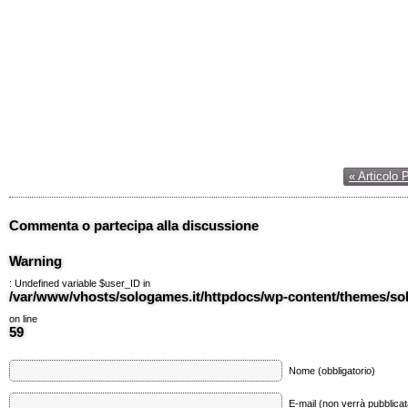
« Articolo 
Commenta o partecipa alla discussione
Warning
: Undefined variable $user_ID in
/var/www/vhosts/sologames.it/httpdocs/wp-content/themes/
on line
59
Nome (obbligatorio)
E-mail (non verrà pubblicata