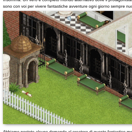
sono con voi per vivere fantastiche avventure ogni giorno sempre nu
Abbiamo postoto alcune domande al creatore di questo fantastico mo