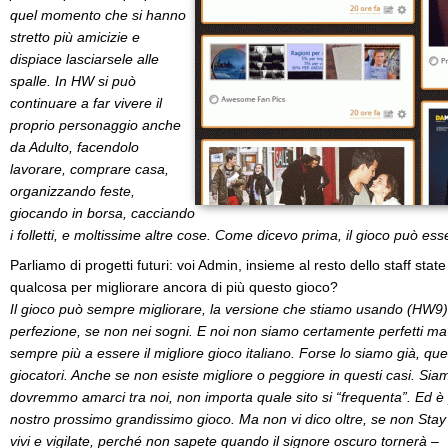
quel momento che si hanno
stretto più amicizie e
dispiace lasciarsele alle
spalle. In HW si può
continuare a far vivere il
proprio personaggio anche
da Adulto, facendolo
lavorare, comprare casa,
organizzando feste,
giocando in borsa, cacciando
i folletti, e moltissime altre cose. Come dicevo prima, il gioco può esse
Parliamo di progetti futuri: voi Admin, insieme al resto dello staff s
qualcosa per migliorare ancora di più questo gioco?
Il gioco può sempre migliorare, la versione che stiamo usando (HW9) 
perfezione, se non nei sogni. E noi non siamo certamente perfetti ma
sempre più a essere il migliore gioco italiano. Forse lo siamo già, qu
giocatori. Anche se non esiste migliore o peggiore in questi casi. Siamo 
dovremmo amarci tra noi, non importa quale sito si “frequenta”. Ed è 
nostro prossimo grandissimo gioco. Ma non vi dico oltre, se non
Stay
vivi e vigilate, perché non sapete quando il signore oscuro tornerà –