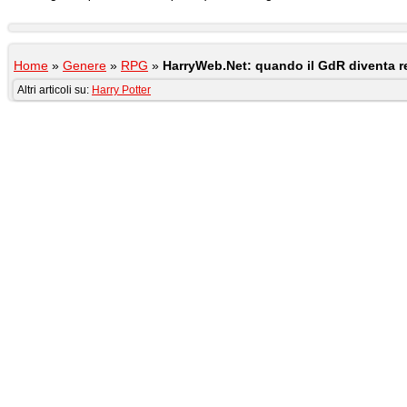
Home
»
Genere
»
RPG
»
HarryWeb.Net: quando il GdR diventa r
Altri articoli su:
Harry Potter