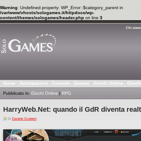
Warning
: Undefined property: WP_Error::$category_parent in
/var/www/vhosts/sologames.it/httpdocs/wp-
content/themes/sologames/header.php
on line
3
Chi siam
Home
Anticipazioni
Console
Genere
Giochi Online
Gioch
Pubblicato in:
Giochi Online
|
RPG
HarryWeb.Net: quando il GdR diventa real
Di
Daniele Grattieri