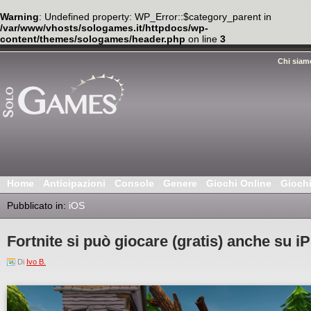
Warning
: Undefined property: WP_Error::$category_parent in
/var/www/vhosts/sologames.it/httpdocs/wp-
content/themes/sologames/header.php
on line
3
Chi siam
Home
Anticipazioni
Console
Genere
Giochi Online
Gioch
Pubblicato in:
iOS
Fortnite si può giocare (gratis) anche su i
Di
Ivo B.