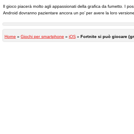
Il gioco piacerà molto agli appassionati della grafica da fumetto. I po
Android dovranno pazientare ancora un po’ per avere la loro versione
Home
»
Giochi per smartphone
»
iOS
»
Fortnite si può giocare (g