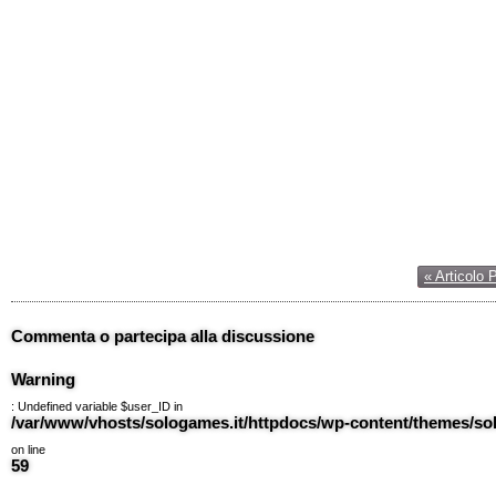
« Articolo 
Commenta o partecipa alla discussione
Warning
: Undefined variable $user_ID in
/var/www/vhosts/sologames.it/httpdocs/wp-content/themes/
on line
59