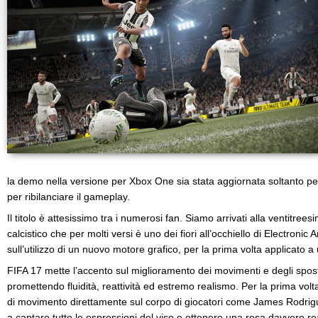
la demo nella versione per Xbox One sia stata aggiornata soltanto p
per ribilanciare il gameplay.
Il titolo è attesissimo tra i numerosi fan. Siamo arrivati alla ventitree
calcistico che per molti versi è uno dei fiori all’occhiello di Electroni
sull’utilizzo di un nuovo motore grafico, per la prima volta applicato 
FIFA 17 mette l’accento sul miglioramento dei movimenti e degli spost
promettendo fluidità, reattività ed estremo realismo. Per la prima volt
di movimento direttamente sul corpo di giocatori come James Rodrigu
a captare tutte le espressioni del viso e ottenere una resa davvero rea