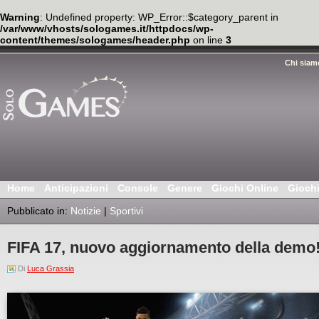
Warning
: Undefined property: WP_Error::$category_parent in
/var/www/vhosts/sologames.it/httpdocs/wp-
content/themes/sologames/header.php
on line
3
Chi siam
Home
Anticipazioni
Console
Genere
Giochi Online
Gioch
Pubblicato in:
Notizie
|
Sportivi
FIFA 17, nuovo aggiornamento della demo
Di
Luca Grassia