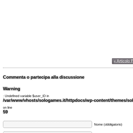
« Articolo 
Commenta o partecipa alla discussione
Warning
: Undefined variable $user_ID in
/var/www/vhosts/sologames.it/httpdocs/wp-content/themes/
on line
59
Nome (obbligatorio)