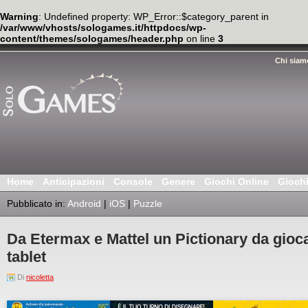
Warning
: Undefined property: WP_Error::$category_parent in
/var/www/vhosts/sologames.it/httpdocs/wp-
content/themes/sologames/header.php
on line
3
Chi siam
Home
Anticipazioni
Console
Genere
Giochi Online
Gioch
Pubblicato in:
Android
|
iOS
|
Puzzle
Da Etermax e Mattel un Pictionary da gio
tablet
Di
nicoletta