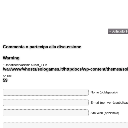
« Articolo 
Commenta o partecipa alla discussione
Warning
: Undefined variable $user_ID in
/var/www/vhosts/sologames.it/httpdocs/wp-content/themes/
on line
59
Nome (obbligatorio)
E-mail (non verrà pubblicata
Sito Web (opzionale)