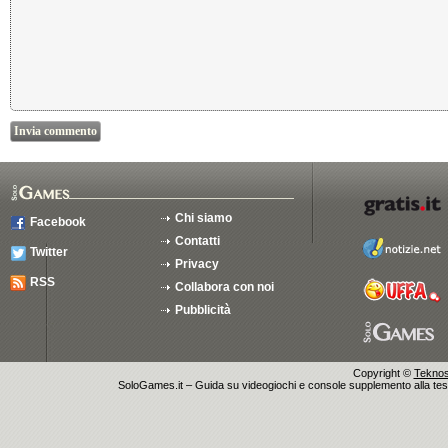
Chi siamo
Facebook
Contatti
Twitter
Privacy
RSS
Collabora con noi
Pubblicità
Copyright ©
Teknosu
SoloGames.it – Guida su videogiochi e console supplemento alla testata