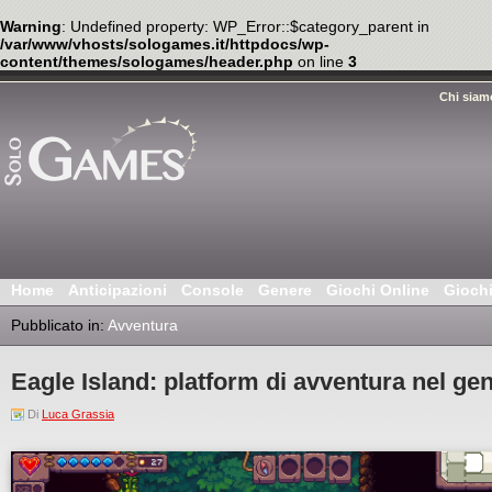
Warning
: Undefined property: WP_Error::$category_parent in
/var/www/vhosts/sologames.it/httpdocs/wp-
content/themes/sologames/header.php
on line
3
Chi siam
Home
Anticipazioni
Console
Genere
Giochi Online
Gioch
Pubblicato in:
Avventura
Eagle Island: platform di avventura nel gen
Di
Luca Grassia