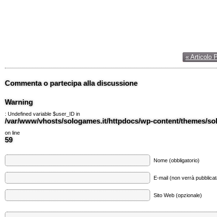
« Articolo 
Commenta o partecipa alla discussione
Warning
: Undefined variable $user_ID in
/var/www/vhosts/sologames.it/httpdocs/wp-content/themes/
on line
59
Nome (obbligatorio)
E-mail (non verrà pubblicata
Sito Web (opzionale)