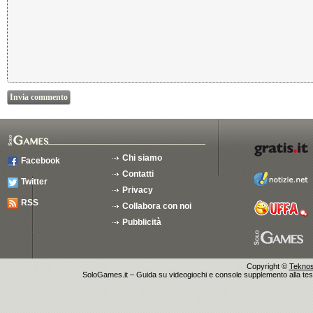
Chi siamo
Facebook
Contatti
Twitter
Privacy
RSS
Collabora con noi
Pubblicità
Copyright ©
Teknosu
SoloGames.it – Guida su videogiochi e console supplemento alla testata