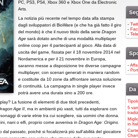
PC, PS3, PS4, Xbox 360 e Xbox One da Electronic
Arts.
Seg
La notizia più recente nel tempo data alla stampa
-
Twit
dagli sviluppatori di BioWare (e che ha già fatto il giro
-
Fac
del mondo) è che il nuovo titolo della serie
Dragon
-
Tel
Age
sarà dotato anche di una modalità multiplayer
online coop per 4 partecipanti al gioco. Alla data di
uscita del game, fissata per il 18 novembre 2014 nel
Sp
Nordamerica e per il 21 novembre in Europa,
-
Affa
saranno messe a disposizione tre diverse campagne
-
Port
multiplayer, con scenari generati in maniera random
e costituite da 10 zone da affrontare senza soluzione
di continuità. La campagna in single player invece
Da 
potrà avere una durata sino a 200 ore.
Tipol
y? La fusione di elementi di due titoli precedenti,
5 van
ragon Age II
, ma in ambienti più vasti, tutti da esplorare con
tradi
naggi di varie etnie tra cui scegliere, sia uomini che donna.
Migli
ini, nani o elfi, proprio come avveniva in
Dragon Age: Origins
.
in It
Carte
dal passato, poiché si focalizzerà più sull’abilità del giocatore
Chari