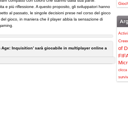
team compatto con coloro che stanno dalla sua parte:
Gioch
ta e più riflessione. A questo proposito, gli sviluppatori hanno
petto al passato, le singole decisioni prese nel corso del gioco
del gioco, in maniera che il player abbia la sensazione di
Arg
 gaming.
Activ
Cree
of D
 Age: Inquisition’ sarà giocabile in multiplayer online a
FIF
Micr
clicca
surviv